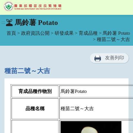
跳
馬鈴薯 Potato
:::
到
主
首頁
>
政府資訊公開
>
研發成果
>
育成品種
>
馬鈴薯 Potato
要
> 種苗二號～大吉
內
容
區
友善列印
塊
種苗二號～大吉
育成品種作物別
馬鈴薯Potato
品種名稱
種苗二號～大吉