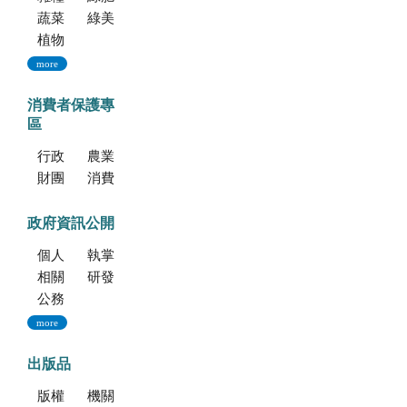
蔬菜種子
綠美化種苗
植物組織培養
more
消費者保護專
區
行政院消費者保護會
農業部消費者保護專區
財團法人中華民國消費者文教基金會
消費者保護法
政府資訊公開
個人資料保護專區
執掌與組織
相關法規
研發成果
公務出國報告資訊網
more
出版品
版權聲明--本網站發表之所有文章，係為學術研究成果，不得引用於產品及食品之標示、宣傳及廣告。若不當引用，應自負法律責任。
機關簡介