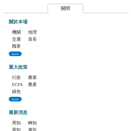
關閉
關於本場
機關簡介
地理位置及農業環境
交通指南
首長專區
職掌與組織編制
more
重大政策
行政院重大政策(連結至行政院)
農業部重大政策(連結至農業部)
ECFA專區
農產業保險(連結至農糧署)
綠色環境給付計畫(連結至農糧署)
more
最新消息
周知文化部「2027年文化部百大文化基地徵選獎勵簡章」，歡迎踴躍參加。
轉知考選部「115年建築師、技師、大地工程技師（第二階段考試）、 不動產經紀人、記帳士考試」報名訊息
周知文化部文化資產局訂於115年9月19日至20日辦理「2026年全國古蹟日活動」
廣告文宣「116年度軍公教員工待遇提升方案」政策圖文說明