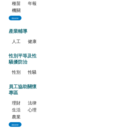
種苗科技專訊
年報
機關誌
more
產業輔導
人工培植拖鞋蘭
健康種苗驗證
性別平等及性
騷擾防治
性別平等專區
性騷擾防治專區
員工協助關懷
專區
理財資源
法律資源
生活健康資源
心理資源
農業部特約員工協助方案諮詢服務
more