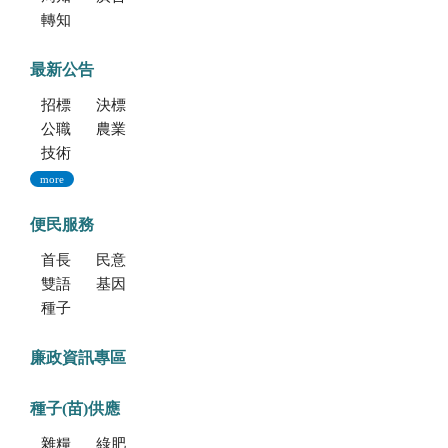
轉知海洋委員會海洋保育署「2026海洋保育創意短影音競賽」活動資訊
最新公告
招標公告
決標公告
公職人員利益衝突迴避法身份揭露專區
農業新聞
技術移轉公告
more
便民服務
首長信箱
民意信箱
雙語學習專區
基因改造植物委託檢測服務
種子調製加工暨寄倉服務
廉政資訊專區
種子(苗)供應
雜糧種子
綠肥種子