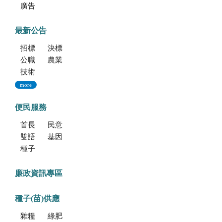
廣告文宣「116年度軍公教員工待遇提升方案」政策圖文說明
最新公告
招標公告
決標公告
公職人員利益衝突迴避法身份揭露專區
農業新聞
技術移轉公告
more
便民服務
首長信箱
民意信箱
雙語學習專區
基因改造植物委託檢測服務
種子調製加工暨寄倉服務
廉政資訊專區
種子(苗)供應
雜糧種子
綠肥種子