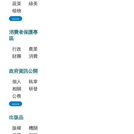
蔬菜種子
綠美化種苗
植物組織培養
more
消費者保護專
區
行政院消費者保護會
農業部消費者保護專區
財團法人中華民國消費者文教基金會
消費者保護法
政府資訊公開
個人資料保護專區
執掌與組織
相關法規
研發成果
公務出國報告資訊網
more
出版品
版權聲明--本網站發表之所有文章，係為學術研究成果，不得引用於產品及食品之標示、宣傳及廣告。若不當引用，應自負法律責任。
機關簡介