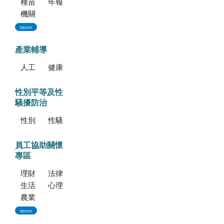
種苗科技專訊
年報
機關誌
more
產業輔導
人工培植拖鞋蘭
健康種苗驗證
性別平等及性
騷擾防治
性別平等專區
性騷擾防治專區
員工協助關懷
專區
理財資源
法律資源
生活健康資源
心理資源
農業部特約員工協助方案諮詢服務
more