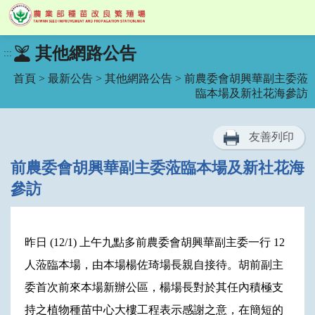
跳
其他網路公告
:::
到
主
首頁
>
最新公告
>
其他網路公告
> 前農委會胡興華副主委蒞
要
臨本場及新社花海參訪
內
容
區
友善列印
塊
前農委會胡興華副主委蒞臨本場及新社花海
參訪
昨日 (12/1) 上午九點多前農委會胡興華副主委一行 12
人蒞臨本場，由本場楊佐琦場長親自接待。胡前副主
委首次前來本場新辦公區，楊場長對於其任內積極支
持之植物種苗中心大樓工程表示感謝之意，在簡短的