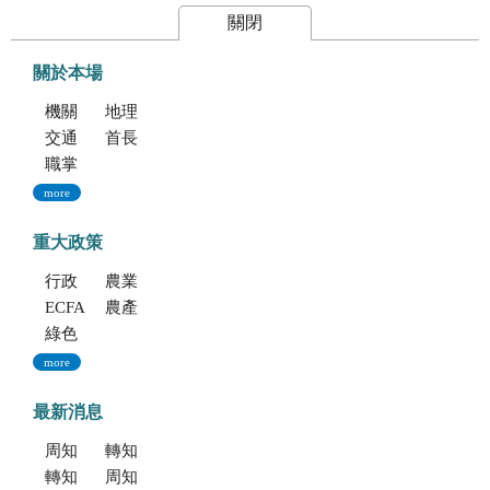
關閉
關於本場
機關簡介
地理位置及農業環境
交通指南
首長專區
職掌與組織編制
more
重大政策
行政院重大政策(連結至行政院)
農業部重大政策(連結至農業部)
ECFA專區
農產業保險(連結至農糧署)
綠色環境給付計畫(連結至農糧署)
more
最新消息
周知文化部「2027年文化部百大文化基地徵選獎勵簡章」，歡迎踴躍參加。
轉知考選部「115年建築師、技師、大地工程技師（第二階段考試）、 不動產經紀人、記帳士考試」報名訊息
轉知海洋委員會海洋保育署「2026海洋保育創意短影音競賽」活動資訊
周知文化部文化資產局訂於115年9月19日至20日辦理「2026年全國古蹟日活動」