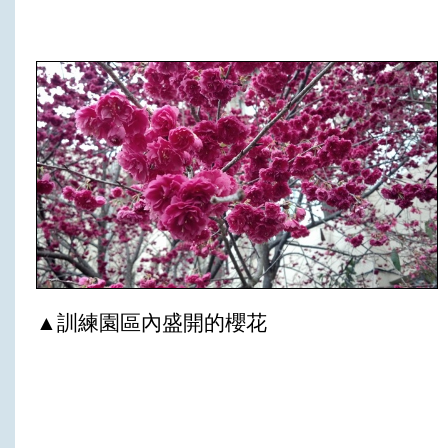
▲訓練園區內盛開的櫻花