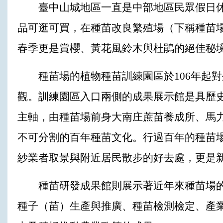
臺中山城地區一直是中部地區民眾假日休
品可逛可買，在種苗改良繁殖場（下稱種苗
春季更是賞櫻、黃花風鈴木與杜鵑的絕佳秘
種苗場的植物種苗訓練園區於106年起對
觀。訓練園區入口兩側的成果展示館是具歷
主軸，由種苗場前身大南庄蔗苗養成所、馬
不可分割的百年種苗文化。行過百年的種苗
紗業者取景與附近居民散步的好去處，更是
種苗研發成果館則展示著近年來種苗場的
種子（苗）生產與推廣、種苗檢測檢定、產