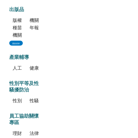
出版品
版權聲明--本網站發表之所有文章，係為學術研究成果，不得引用於產品及食品之標示、宣傳及廣告。若不當引用，應自負法律責任。
機關簡介
種苗科技專訊
年報
機關誌
more
產業輔導
人工培植拖鞋蘭
健康種苗驗證
性別平等及性
騷擾防治
性別平等專區
性騷擾防治專區
員工協助關懷
專區
理財資源
法律資源