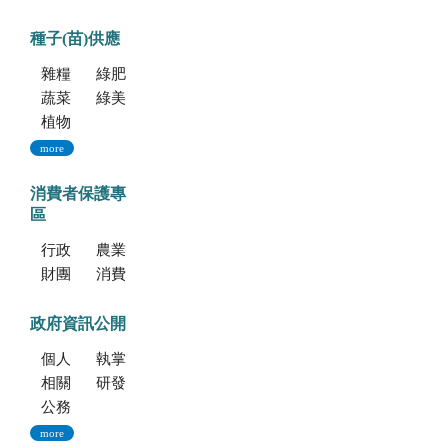
種子(苗)供應
雜糧種子
綠肥種子
蔬菜種子
綠美化種苗
植物組織培養
more
消費者保護專
區
行政院消費者保護會
農業部消費者保護專區
財團法人中華民國消費者文教基金會
消費者保護法
政府資訊公開
個人資料保護專區
執掌與組織
相關法規
研發成果
公務出國報告資訊網
more