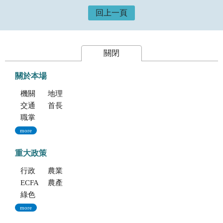
回上一頁
關閉
關於本場
機關簡介
地理位置及農業環境
交通指南
首長專區
職掌與組織編制
more
重大政策
行政院重大政策(連結至行政院)
農業部重大政策(連結至農業部)
ECFA專區
農產業保險(連結至農糧署)
綠色環境給付計畫(連結至農糧署)
more