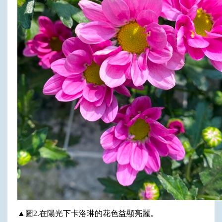
▲
圖2.在陽光下卡洛琳的花色益顯亮麗。