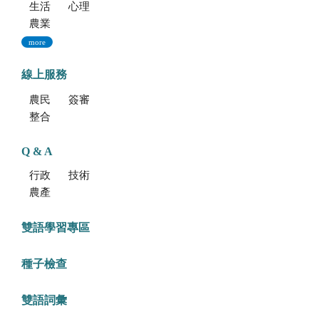
生活健康資源
心理資源
農業部特約員工協助方案諮詢服務
more
線上服務
農民學院
簽審通關共同作業平台
整合型植物種苗檢測服務多元平台
Q & A
行政方面
技術方面
農產品食安專區
雙語學習專區
種子檢查
雙語詞彙