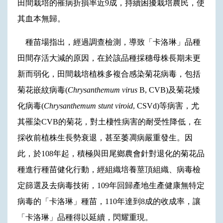
田間栽培的罹病折損率近9成，持續困擾栽培農民，使
其血本無歸。
種苗場指出，經過調查檢測，導致「卡洛琳」品種
田間存活大減的原因，在於該品種採穗母株長期未更
新而弱化，田間栽培植株多複合感染菊花病毒，包括
菊花嵌紋病毒(
Chrysanthemum virus
B, CVB)及菊花矮
化病毒(
Chrysanthemum stunt viroid
, CSVd)等病害，尤
其罹染CVB的菊花，對土棲性病害的耐受性降低，在
採收前植株生長勢衰退，甚至萎凋病嚴重發生。因
此，於108年起，積極與田尾鄉農會針對退化的菊花品
種進行種苗健化行動，經組織培養莖頂組織、病毒檢
定篩選及去病毒技術，109年回歸產地生產健康無特定
病毒的「卡洛琳」種苗，110年達到8成的收成率，讓
「卡洛琳」品種得以延續，閃耀重現。