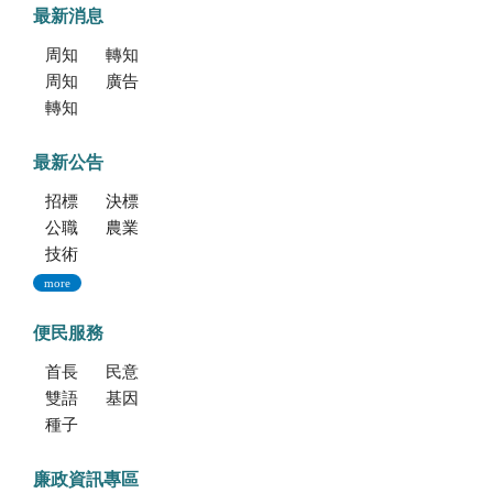
最新消息
周知文化部「2027年文化部百大文化基地徵選獎勵簡章」，歡迎踴躍參加。
轉知考選部「115年建築師、技師、大地工程技師（第二階段考試）、 不動產經紀人、記帳士考試」報名訊息
周知文化部文化資產局訂於115年9月19日至20日辦理「2026年全國古蹟日活動」
廣告文宣「116年度軍公教員工待遇提升方案」政策圖文說明
轉知海洋委員會海洋保育署「2026海洋保育創意短影音競賽」活動資訊
最新公告
招標公告
決標公告
公職人員利益衝突迴避法身份揭露專區
農業新聞
技術移轉公告
more
便民服務
首長信箱
民意信箱
雙語學習專區
基因改造植物委託檢測服務
種子調製加工暨寄倉服務
廉政資訊專區