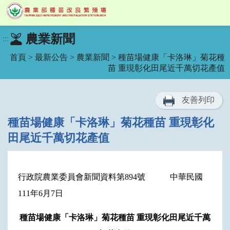
跳
農業新聞
:::
到
主
首頁
>
最新公告
>
農業新聞
> 種苗場健康「卡洛琳」菊花種
要
苗 重現彰化田尾近千萬切花產值
內
容
區
友善列印
塊
種苗場健康「卡洛琳」菊花種苗 重現彰化
田尾近千萬切花產值
行政院農業委員會新聞資料第894號 中華民國
111年6月7日
種苗場健康「卡洛琳」菊花種苗 重現彰化田尾近千萬