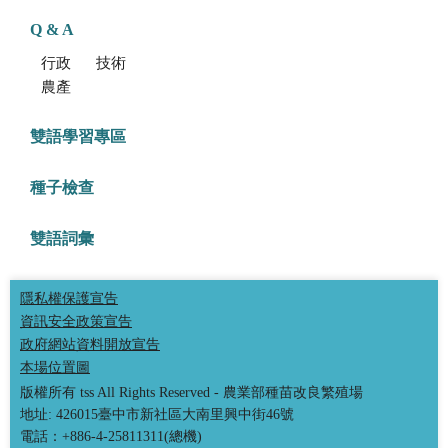
Q & A
行政方面
技術方面
農產品食安專區
雙語學習專區
種子檢查
雙語詞彙
隱私權保護宣告
資訊安全政策宣告
政府網站資料開放宣告
本場位置圖
版權所有 tss All Rights Reserved - 農業部種苗改良繁殖場
地址: 426015臺中市新社區大南里興中街46號
電話：+886-4-25811311(總機)