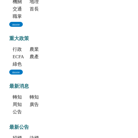
機關簡介
地理位置及農業環境
交通指南
首長專區
職掌與組織編制
more
重大政策
行政院重大政策(連結至行政院)
農業部重大政策(連結至農業部)
ECFA專區
農產業保險(連結至農糧署)
綠色環境給付計畫(連結至農糧署)
more
最新消息
轉知考選部「115年建築師、技師、大地工程技師（第二階段考試）、 不動產經紀人、記帳士考試」報名訊息
轉知海洋委員會海洋保育署「2026海洋保育創意短影音競賽」活動資訊
周知文化部文化資產局訂於115年9月19日至20日辦理「2026年全國古蹟日活動」
廣告文宣「116年度軍公教員工待遇提升方案」政策圖文說明
公告本場115年種苗經營科一般性約用人員1名甄選
最新公告