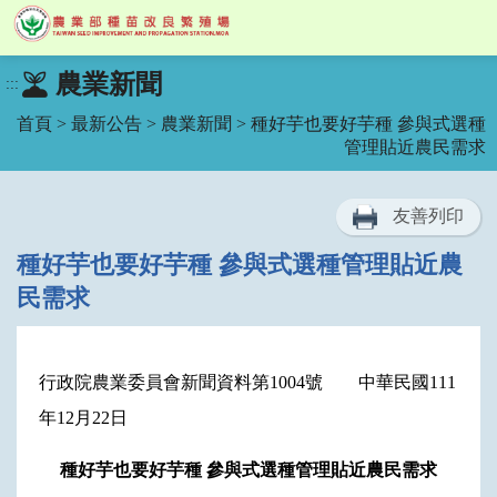
跳
農業新聞
:::
到
主
首頁
>
最新公告
>
農業新聞
> 種好芋也要好芋種 參與式選種
要
管理貼近農民需求
內
容
區
友善列印
塊
種好芋也要好芋種 參與式選種管理貼近農
民需求
行政院農業委員會新聞資料第1004號 中華民國111
年12月22日
種好芋也要好芋種
參與式選種管理
貼近農民需求