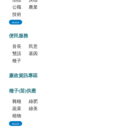
招標公告
決標公告
公職人員利益衝突迴避法身份揭露專區
農業新聞
技術移轉公告
more
便民服務
首長信箱
民意信箱
雙語學習專區
基因改造植物委託檢測服務
種子調製加工暨寄倉服務
廉政資訊專區
種子(苗)供應
雜糧種子
綠肥種子
蔬菜種子
綠美化種苗
植物組織培養
more