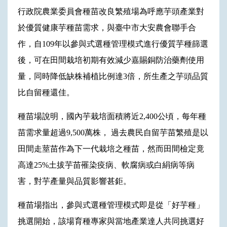
行政院農業委員會種苗改良繁殖場為呼應芋頭產業對
於優質健康芋種苗需求，與臺中市大安農會聯手合
作，自109年以參與式選種管理模式進行優質芋種篩選
後，可在田間栽培初期有效減少嘉賜銅防治藥劑使用
量，同時降低缺株補植比例達3倍，所生產之芋頭品質
比自留種還佳。
種苗場說明，國內芋栽培面積將近2,400公頃，每年種
苗需求量超過9,500萬株， 過去農民自留芋苗繁殖是以
田間走莖苗作為下一代栽培之種苗，然而田間檢定竟
高達25%土拔芋苗罹染疫病、軟腐病或白絹病等病
害，對芋產量與品質影響甚鉅。
種苗場指出，參與式選種管理模式即是從「好芋種」
挑選開始，該場育種專家與當地產業達人共同挑選好