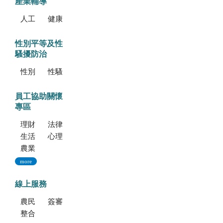
產業輔導
人工培植拖鞋蘭
健康種苗驗證
性別平等及性
騷擾防治
性別平等專區
性騷擾防治專區
員工協助關懷
專區
理財資源
法律資源
生活健康資源
心理資源
農業部特約員工協助方案諮詢服務
more
線上服務
農民學院
簽審通關共同作業平台
整合型植物種苗檢測服務多元平台