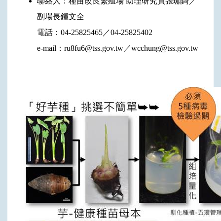
聯絡人：種苗改良繁殖場 助理研究員張珈錡／
副場長鍾文全
電話：04-25825465／04-25825402
e-mail：ru8fu6@tss.gov.tw／wcchung@tss.gov.tw