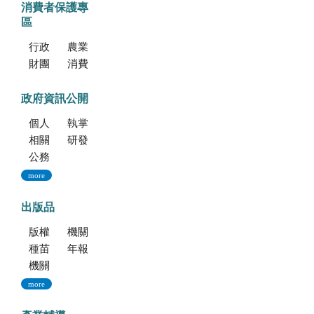
消費者保護專
區
行政院消費者保護會
農業部消費者保護專區
財團法人中華民國消費者文教基金會
消費者保護法
政府資訊公開
個人資料保護專區
執掌與組織
相關法規
研發成果
公務出國報告資訊網
more
出版品
版權聲明--本網站發表之所有文章，係為學術研究成果，不得引用於產品及食品之標示、宣傳及廣告。若不當引用，應自負法律責任。
機關簡介
種苗科技專訊
年報
機關誌
more