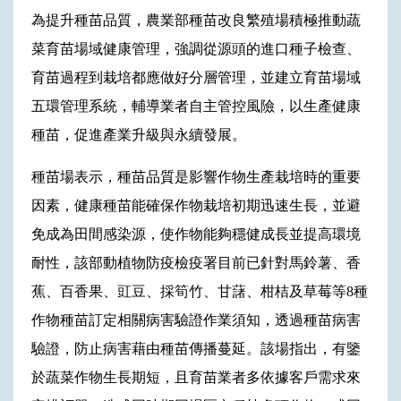
為提升種苗品質，農業部種苗改良繁殖場積極推動蔬
菜育苗場域健康管理，強調從源頭的進口種子檢查、
育苗過程到栽培都應做好分層管理，並建立育苗場域
五環管理系統，輔導業者自主管控風險，以生產健康
種苗，促進產業升級與永續發展。
種苗場表示，種苗品質是影響作物生產栽培時的重要
因素，健康種苗能確保作物栽培初期迅速生長，並避
免成為田間感染源，使作物能夠穩健成長並提高環境
耐性，該部動植物防疫檢疫署目前已針對馬鈴薯、香
蕉、百香果、豇豆、採筍竹、甘藷、柑桔及草莓等8種
作物種苗訂定相關病害驗證作業須知，透過種苗病害
驗證，防止病害藉由種苗傳播蔓延。該場指出，有鑒
於蔬菜作物生長期短，且育苗業者多依據客戶需求來