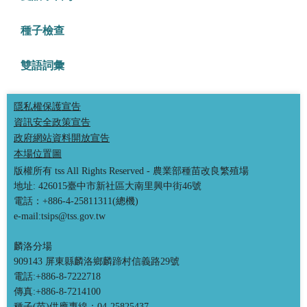
種子檢查
雙語詞彙
隱私權保護宣告
資訊安全政策宣告
政府網站資料開放宣告
本場位置圖
版權所有 tss All Rights Reserved - 農業部種苗改良繁殖場
地址: 426015臺中市新社區大南里興中街46號
電話：+886-4-25811311(總機)
e-mail:tsips@tss.gov.tw
麟洛分場
909143 屏東縣麟洛鄉麟蹄村信義路29號
電話:+886-8-7222718
傳真:+886-8-7214100
種子(苗)供應專線：04-25825437