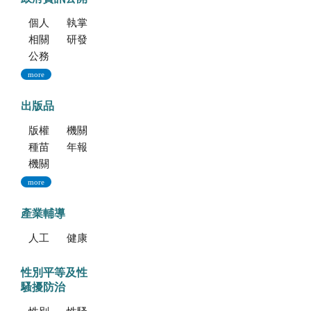
個人資料保護專區
執掌與組織
相關法規
研發成果
公務出國報告資訊網
more
出版品
版權聲明--本網站發表之所有文章，係為學術研究成果，不得引用於產品及食品之標示、宣傳及廣告。若不當引用，應自負法律責任。
機關簡介
種苗科技專訊
年報
機關誌
more
產業輔導
人工培植拖鞋蘭
健康種苗驗證
性別平等及性
騷擾防治