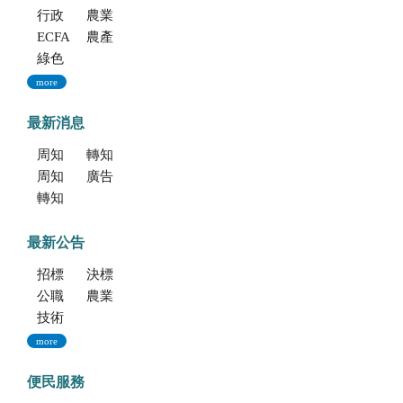
行政院重大政策(連結至行政院)
農業部重大政策(連結至農業部)
ECFA專區
農產業保險(連結至農糧署)
綠色環境給付計畫(連結至農糧署)
more
最新消息
周知文化部「2027年文化部百大文化基地徵選獎勵簡章」，歡迎踴躍參加。
轉知考選部「115年建築師、技師、大地工程技師（第二階段考試）、 不動產經紀人、記帳士考試」報名訊息
周知文化部文化資產局訂於115年9月19日至20日辦理「2026年全國古蹟日活動」
廣告文宣「116年度軍公教員工待遇提升方案」政策圖文說明
轉知海洋委員會海洋保育署「2026海洋保育創意短影音競賽」活動資訊
最新公告
招標公告
決標公告
公職人員利益衝突迴避法身份揭露專區
農業新聞
技術移轉公告
more
便民服務