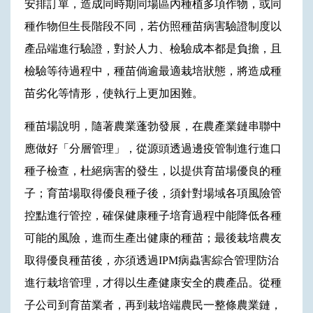
安排訂單，造成同時期同場區內種植多項作物，或同
種作物但生長階段不同，若仿照種苗病害驗證制度以
產品端進行驗證，對於人力、檢驗成本都是負擔，且
檢驗等待過程中，種苗倘逾最適栽培狀態，將造成種
苗劣化等情形，使執行上更加困難。
種苗場說明，隨著農業蓬勃發展，在農產業鏈串聯中
應做好「分層管理」，從源頭透過邊疫管制進行進口
種子檢查，杜絕病害的發生，以提供育苗場優良的種
子；育苗場取得優良種子後，須針對場域各項風險管
控點進行管控，確保健康種子培育過程中能降低各種
可能的風險，進而生產出健康的種苗；最後栽培農友
取得優良種苗後，亦須透過IPM病蟲害綜合管理防治
進行栽培管理，才得以生產健康安全的農產品。從種
子公司到育苗業者，再到栽培端農民一整條農業鏈，