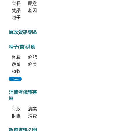
首長信箱
民意信箱
雙語學習專區
基因改造植物委託檢測服務
種子調製加工暨寄倉服務
廉政資訊專區
種子(苗)供應
雜糧種子
綠肥種子
蔬菜種子
綠美化種苗
植物組織培養
more
消費者保護專
區
行政院消費者保護會
農業部消費者保護專區
財團法人中華民國消費者文教基金會
消費者保護法
政府資訊公開