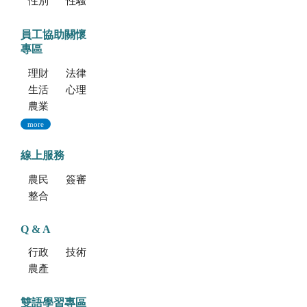
性別平等專區
性騷擾防治專區
員工協助關懷
專區
理財資源
法律資源
生活健康資源
心理資源
農業部特約員工協助方案諮詢服務
more
線上服務
農民學院
簽審通關共同作業平台
整合型植物種苗檢測服務多元平台
Q & A
行政方面
技術方面
農產品食安專區
雙語學習專區