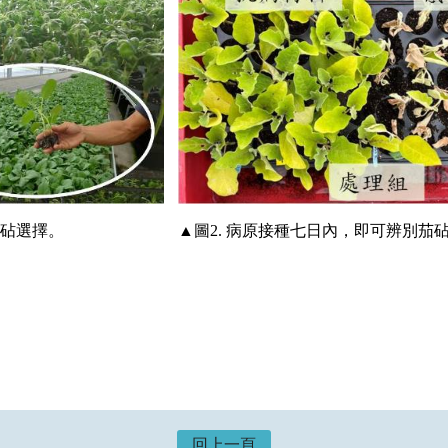
根砧選擇。
▲圖2. 病原接種七日內，即可辨別茄
回上一頁