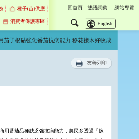
回首頁
雙語詞彙
網站導覽
務
種子(苗)供應
消費者保護專區
搜
English
尋
運用茄子根砧強化番茄抗病能力 移花接木好收成
友善列印
商用番茄品種缺乏強抗病能力，農民多透過「嫁