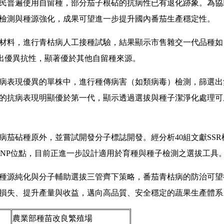
民普遍使用自留種，部分茄子根砧的抗病性已有退化跡象。為協
檢測與種源強化，成果可望進一步提升國內番茄生產穩定性。
料，進行青枯病人工接種試驗，結果顯示市售雜交一代品種如「
展現出優異抗性，顯著優於其他自留種來源。
的單株中，進行種傳病害（如類病毒）檢測，篩選出無特定病原（SPF, 
的抗病表現明顯優於第一代，顯示透過選拔與種子潔淨化處理可
茄砧種原外，並嘗試開發分子標誌開發。經分析40組文獻SSR
力之SNP位點，目前正進一步設計適用於育種與種子檢測之選拔工具
種源純化與分子輔助選拔三管齊下策略，番茄青枯病的防治可望
損失、提升產量與收益，邁向高品質、安全穩定的蔬果生產體系
農業部種苗改良繁殖場