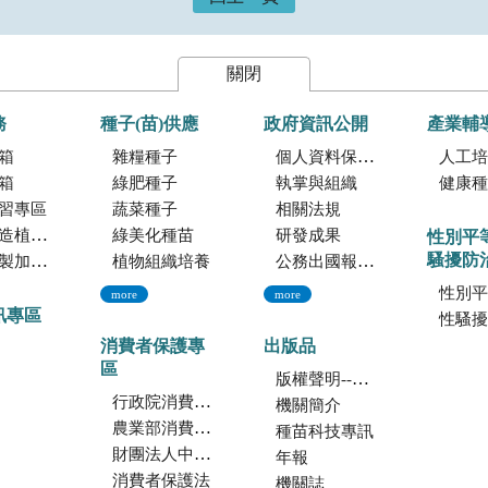
關閉
務
種子(苗)供應
政府資訊公開
產業輔
箱
雜糧種子
個人資料保護專區
人工培植
箱
綠肥種子
執掌與組織
健康種
習專區
蔬菜種子
相關法規
託檢測服務
綠美化種苗
研發成果
性別平
騷擾防
暨寄倉服務
植物組織培養
公務出國報告資訊網
性別平
more
more
訊專區
性騷擾防
消費者保護專
出版品
區
版權聲明--本網站發表之所有文章，係為學術研究成果，不得引用於產品及食品之標示、宣傳及廣告。若不當引用，應自負法律責任。
行政院消費者保護會
機關簡介
農業部消費者保護專區
種苗科技專訊
財團法人中華民國消費者文教基金會
年報
消費者保護法
機關誌