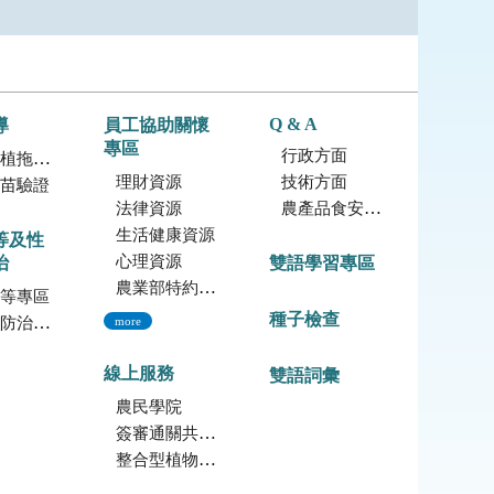
Q & A
導
員工協助關懷
專區
行政方面
拖鞋蘭
理財資源
技術方面
苗驗證
法律資源
農產品食安專區
生活健康資源
等及性
心理資源
治
雙語學習專區
農業部特約員工協助方案諮詢服務
等專區
種子檢查
治專區
more
線上服務
雙語詞彙
農民學院
簽審通關共同作業平台
整合型植物種苗檢測服務多元平台