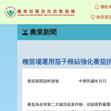
:::
關於
政府資
跳
農業新聞
到
:::
主
要
內
容
區
種苗場運用茄子根砧強化番茄抗
塊
業部新聞資料第號
中華民國年月日
番茄為全球第二大栽培蔬菜作物，但卻面對嚴重