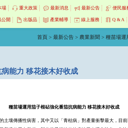
本場
重大政策
最新消息
最新公告
便民服
訊公開
出版品
產業輔導
線上服務
Q & A
首頁
>
最新公告
>
農業新聞
> 種苗場
病能力 移花接木好收成
種苗場運用茄子根砧強化番茄抗病能力 移花接木好收成
的土壤傳播性病害，其中又以「青枯病」對產量衝擊最大，目前