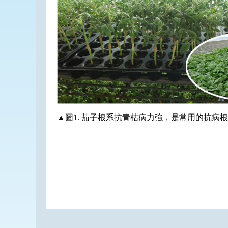
▲圖1. 茄子根系抗青枯病力強，是常用的抗病