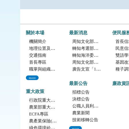
關於本場
最新消息
便民服
機關簡介
周知文化部「2027年文化部百大文化基地徵選獎勵簡章」，歡迎踴躍參加。
首長信
地理位置及農業環境
轉知考選部「115年建築師、技師、大地工程技師（第二階段考試）、 不動產經紀人、記帳士考試」報名訊息
民意信
交通指南
轉知海洋委員會海洋保育署「2026海洋保育創意短影音競賽」活動資訊
雙語學
首長專區
周知文化部文化資產局訂於115年9月19日至20日辦理「2026年全國古蹟日活動」
基因改造植物委
職掌與組織編制
廣告文宣「116年度軍公教員工待遇提升方案」政策圖文說明
種子調製加工
more
最新公告
廉政資
重大政策
招標公告
決標公告
行政院重大政策(連結至行政院)
公職人員利益衝突迴避法身份揭露專區
農業部重大政策(連結至農業部)
農業新聞
ECFA專區
技術移轉公告
農產業保險(連結至農糧署)
綠色環境給付計畫(連結至農糧署)
more