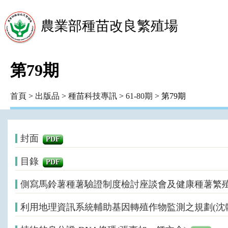
農業部種苗改良繁殖場
第79期
首頁
>
出版品
>
種苗科技專訊
>
61-80期
> 第79期
封面
PDF
目錄
PDF
側寫馬鈴薯種薯驗證制度檢討座談會及健康種薯繁殖
利用地理資訊系統輔助基因轉殖作物監測之規劃(沈