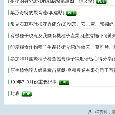
植物的身分證-DNA條碼(張惠如、鍾文全)
PDF
葉形奇特的觀音蓮(李建勳)
PDF
常見石蒜科球根花卉簡介(劉明宗、安志豪、郭孄婷
有機種子現況及我國有機種子產業因應措施(下)(黃
印度糧食作物種子生產技術介紹(許鐈云、蔡雅琴、
參加2011國際種子檢查協會種子純度研習心得分享
原生植物達人締造種苗新獻-良種農業有限公司王百祿
101年7~9月份重要紀事
PDF
封底
PDF
共13筆資料，第