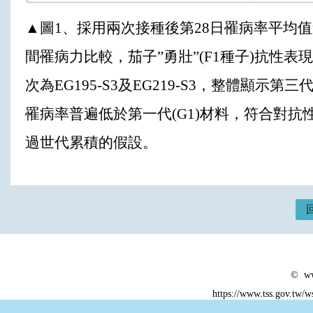
▲圖1、採用兩次接種後第28日罹病率平均
間罹病力比較，茄子”勇壯”(F1種子)抗性表
次為EG195-S3及EG219-S3，整體顯示第三代
罹病率普遍低於第一代(G1)材料，符合對抗
過世代累積的假設。
© ww
https://www.tss.gov.tw/