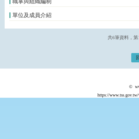
職掌與組織編制
單位及成員介紹
共6筆資料，第
© ww
https://www.tss.gov.tw