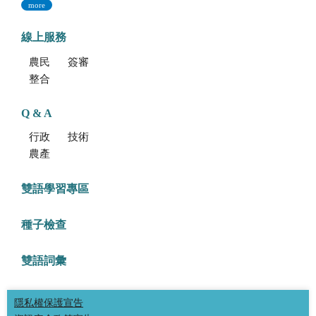
more
線上服務
農民學院
簽審通關共同作業平台
整合型植物種苗檢測服務多元平台
Q & A
行政方面
技術方面
農產品食安專區
雙語學習專區
種子檢查
雙語詞彙
隱私權保護宣告