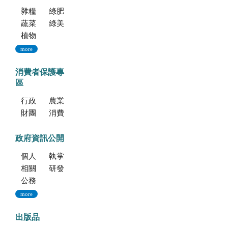
雜糧種子
綠肥種子
蔬菜種子
綠美化種苗
植物組織培養
more
消費者保護專
區
行政院消費者保護會
農業部消費者保護專區
財團法人中華民國消費者文教基金會
消費者保護法
政府資訊公開
個人資料保護專區
執掌與組織
相關法規
研發成果
公務出國報告資訊網
more
出版品