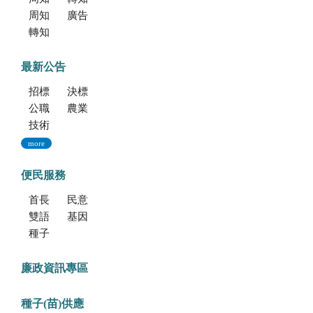
周知文化部文化資產局訂於115年9月19日至20日辦理「2026年全國古蹟日活動」
廣告文宣「116年度軍公教員工待遇提升方案」政策圖文說明
轉知海洋委員會海洋保育署「2026海洋保育創意短影音競賽」活動資訊
最新公告
招標公告
決標公告
公職人員利益衝突迴避法身份揭露專區
農業新聞
技術移轉公告
more
便民服務
首長信箱
民意信箱
雙語學習專區
基因改造植物委託檢測服務
種子調製加工暨寄倉服務
廉政資訊專區
種子(苗)供應