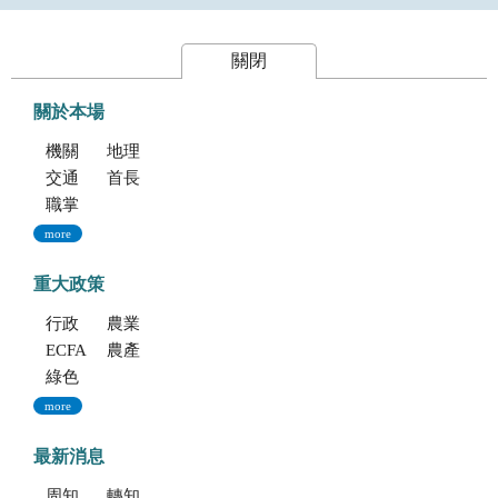
關閉
關於本場
機關簡介
地理位置及農業環境
交通指南
首長專區
職掌與組織編制
more
重大政策
行政院重大政策(連結至行政院)
農業部重大政策(連結至農業部)
ECFA專區
農產業保險(連結至農糧署)
綠色環境給付計畫(連結至農糧署)
more
最新消息
周知文化部「2027年文化部百大文化基地徵選獎勵簡章」，歡迎踴躍參加。
轉知考選部「115年建築師、技師、大地工程技師（第二階段考試）、 不動產經紀人、記帳士考試」報名訊息