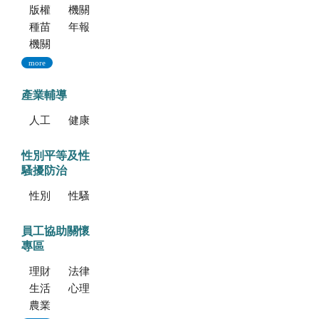
版權聲明--本網站發表之所有文章，係為學術研究成果，不得引用於產品及食品之標示、宣傳及廣告。若不當引用，應自負法律責任。
機關簡介
種苗科技專訊
年報
機關誌
more
產業輔導
人工培植拖鞋蘭
健康種苗驗證
性別平等及性
騷擾防治
性別平等專區
性騷擾防治專區
員工協助關懷
專區
理財資源
法律資源
生活健康資源
心理資源
農業部特約員工協助方案諮詢服務