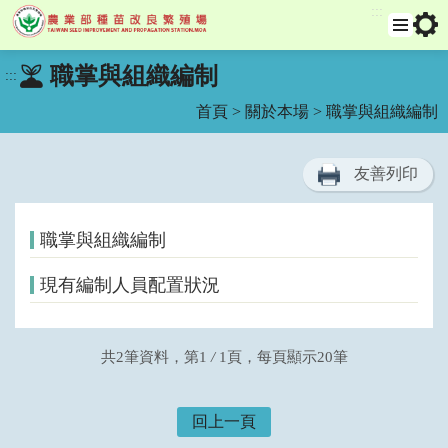
:::
跳
選
工
職掌與組織編制
:::
單
具
到
列
主
首頁
>
關於本場
> 職掌與組織編制
要
內
容
友善列印
區
塊
職掌與組織編制
現有編制人員配置狀況
共2筆資料，第1
/
1頁，每頁顯示20筆
回上一頁