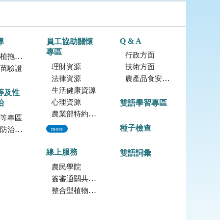
Q & A
導
員工協助關懷
專區
行政方面
拖鞋蘭
理財資源
技術方面
苗驗證
法律資源
農產品食安專區
生活健康資源
等及性
心理資源
治
雙語學習專區
農業部特約員工協助方案諮詢服務
等專區
種子檢查
治專區
more
線上服務
雙語詞彙
農民學院
簽審通關共同作業平台
整合型植物種苗檢測服務多元平台