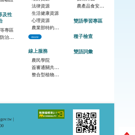
法律資源
農產品食安專區
生活健康資源
等及性
心理資源
治
雙語學習專區
農業部特約員工協助方案諮詢服務
等專區
種子檢查
治專區
more
線上服務
雙語詞彙
農民學院
簽審通關共同作業平台
整合型植物種苗檢測服務多元平台
.gov.tw
|
00