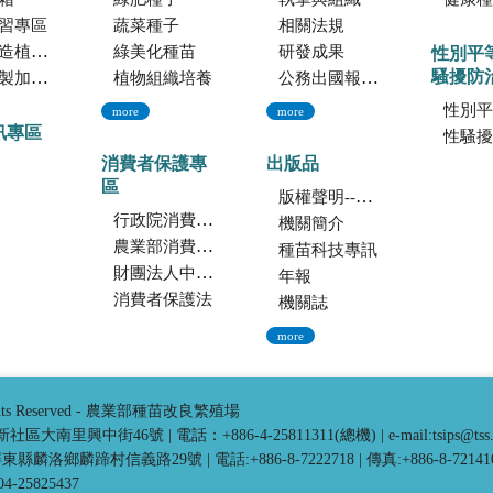
習專區
蔬菜種子
相關法規
託檢測服務
綠美化種苗
研發成果
性別平
騷擾防
暨寄倉服務
植物組織培養
公務出國報告資訊網
性別平
more
more
訊專區
性騷擾防
消費者保護專
出版品
區
版權聲明--本網站發表之所有文章，係為學術研究成果，不得引用於產品及食品之標示、宣傳及廣告。若不當引用，應自負法律責任。
行政院消費者保護會
機關簡介
農業部消費者保護專區
種苗科技專訊
財團法人中華民國消費者文教基金會
年報
消費者保護法
機關誌
more
ghts Reserved - 農業部種苗改良繁殖場
中市新社區大南里興中街46號
|
電話：+886-4-25811311(總機)
|
e-mail:tsips@tss
3 屏東縣麟洛鄉麟蹄村信義路29號
|
電話:+886-8-7222718
|
傳真:+886-8-72141
25825437