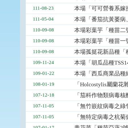
位
本場「可可營養系嫁
111-08-23
依
序
本場「番茄抗黃萎病、頸
111-05-04
為：
發
本場彩葉芋「種苗二
110-09-08
布
本場彩葉芋「種苗一
110-09-08
日
期、
本場孤挺花新品種「
110-09-08
標
題
本場「胡瓜品種TSS
109-11-24
本場「西瓜商業品種
109-01-22
「Holcostyli
108-01-19
「茄科作物類病毒核
107-12-18
「無竹嵌紋病毒之綠
107-11-05
「無特定病毒之杭菊
107-11-05
青花菜「種苗亞蔬2
107-01-17