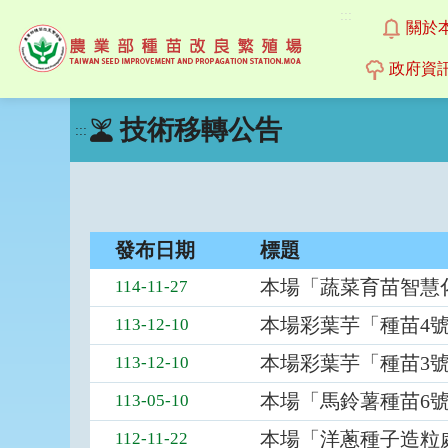
:::
關於
政府資
跳
技術移轉公告
到
:::
主
要
內
容
區
發布日期
標題
塊
技
本場「蔬菜育苗智慧
114-11-27
術
移
本場彩葉芋「種苗4
113-12-10
轉
本場彩葉芋「種苗3
公
113-12-10
告
本場「馬鈴薯種苗6
113-05-10
列
表，
本場「洋蔥種子造粒
112-11-22
欄