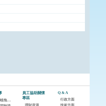
Q & A
導
員工協助關懷
專區
行政方面
拖鞋蘭
理財資源
技術方面
苗驗證