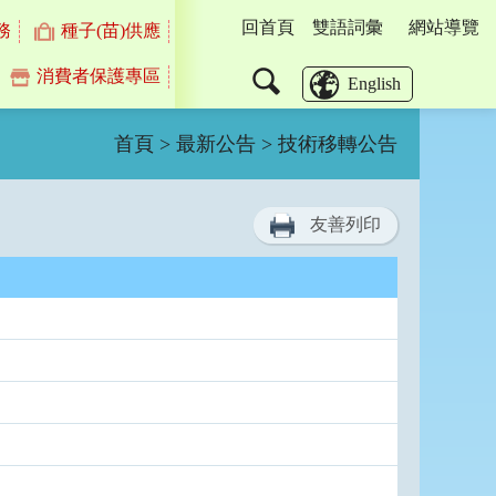
回首頁
雙語詞彙
網站導覽
務
種子(苗)供應
消費者保護專區
搜
English
尋
首頁
>
最新公告
> 技術移轉公告
友善列印