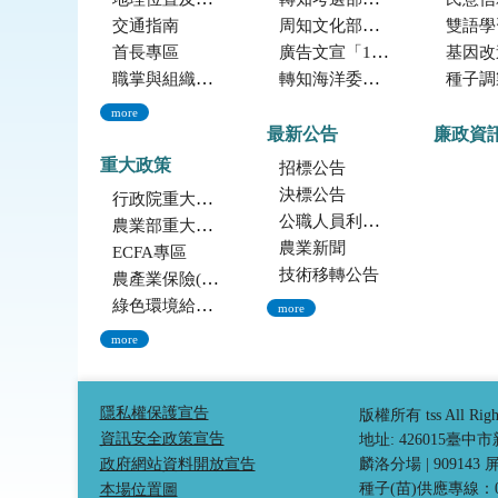
交通指南
周知文化部文化資產局訂於115年9月19日至20日辦理「2026年全國古蹟日活動」
雙語學
首長專區
廣告文宣「116年度軍公教員工待遇提升方案」政策圖文說明
基因改造植物委
職掌與組織編制
轉知海洋委員會海洋保育署「2026海洋保育創意短影音競賽」活動資訊
種子調製加工
more
最新公告
廉政資
重大政策
招標公告
決標公告
行政院重大政策(連結至行政院)
公職人員利益衝突迴避法身份揭露專區
農業部重大政策(連結至農業部)
農業新聞
ECFA專區
技術移轉公告
農產業保險(連結至農糧署)
綠色環境給付計畫(連結至農糧署)
more
more
隱私權保護宣告
版權所有 tss All Ri
資訊安全政策宣告
地址: 426015臺
政府網站資料開放宣告
麟洛分場
|
90914
種子(苗)供應專線：04-
本場位置圖