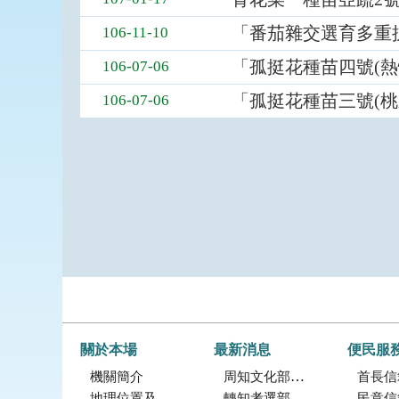
「番茄雜交選育多重
106-11-10
「孤挺花種苗四號(熱
106-07-06
「孤挺花種苗三號(桃
106-07-06
關於本場
最新消息
便民服
機關簡介
周知文化部「2027年文化部百大文化基地徵選獎勵簡章」，歡迎踴躍參加。
首長信
地理位置及農業環境
轉知考選部「115年建築師、技師、大地工程技師（第二階段考試）、 不動產經紀人、記帳士考試」報名訊息
民意信