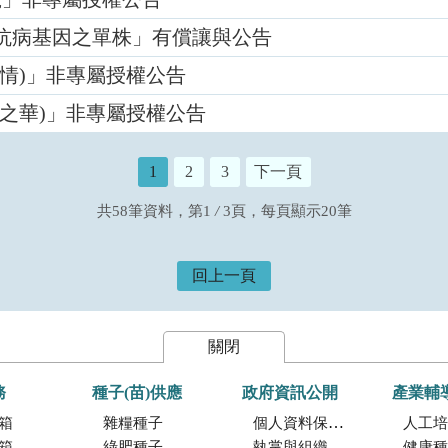
抗病基因之單株」有償讓與公告
情)」非專屬授權公告
之華)」非專屬授權公告
1
2
3
下一頁
共58筆資料，第1
/
3頁，每頁顯示20筆
回上一頁
關閉
務
種子(苗)供應
政府資訊公開
產業輔
箱
雜糧種子
個人資料保護專區
人工培植
箱
綠肥種子
執掌與組織
健康種