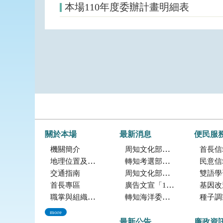
本場110年度委辦計畫明細表
關於本場
最新消息
便民服
機關簡介
周知文化部「2027年文化部百大文化基地徵選獎勵簡章」，歡迎踴躍參加。
首長信
地理位置及農業環境
轉知考選部「115年建築師、技師、大地工程技師（第二階段考試）、 不動產經紀人、記帳士考試」報名訊息
民意信
交通指南
周知文化部文化資產局訂於115年9月19日至20日辦理「2026年全國古蹟日活動」
雙語學
首長專區
廣告文宣「116年度軍公教員工待遇提升方案」政策圖文說明
基因改造植物委
職掌與組織編制
轉知海洋委員會海洋保育署「2026海洋保育創意短影音競賽」活動資訊
種子調製加工
more
最新公告
廉政資