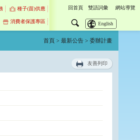
回首頁
雙語詞彙
網站導覽
務
種子(苗)供應
消費者保護專區
搜
English
尋
首頁
>
最新公告
> 委辦計畫
友善列印