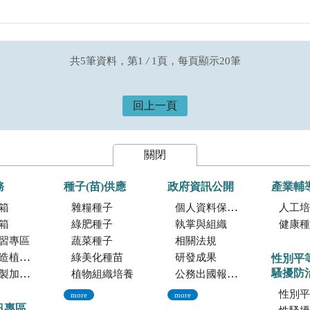
共5筆資料，第1
/
1頁，每頁顯示20筆
回上一頁
關閉
務
種子(苗)供應
政府資訊公開
產業輔
箱
雜糧種子
個人資料保護專區
人工培植
箱
綠肥種子
執掌與組織
健康種
習專區
蔬菜種子
相關法規
託檢測服務
綠美化種苗
研發成果
性別平
騷擾防
暨寄倉服務
植物組織培養
公務出國報告資訊網
性別平
more
more
訊專區