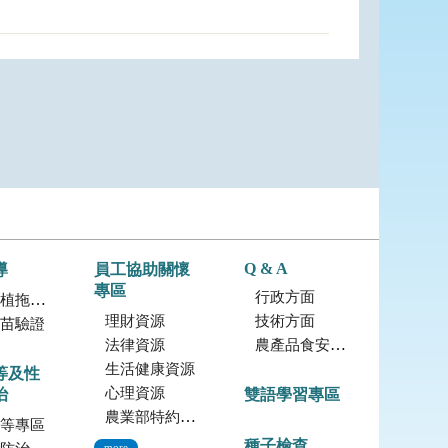
Q & A
導
員工協助關懷
專區
行政方面
拖鞋蘭
理財資源
技術方面
苗驗證
法律資源
農產品食安專區
生活健康資源
等及性
心理資源
治
雙語學習專區
農業部特約員工協助方案諮詢服務
等專區
種子檢查
more