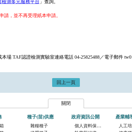
苗檢測多元服務平台
」查詢。
上申請，並不再受理紙本申請。
場 TAF認證檢測實驗室連絡電話 04-25825488／電子郵件 tw01@t
回上一頁
關閉
務
種子(苗)供應
政府資訊公開
產業輔
箱
雜糧種子
個人資料保護專區
人工培植