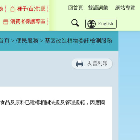
回首頁
雙語詞彙
網站導覽
務
種子(苗)供應
消費者保護專區
搜
English
尋
首頁
>
便民服務
> 基因改造植物委託檢測服務
友善列印
造食品及原料已建構相關法規及管理規範，因應國