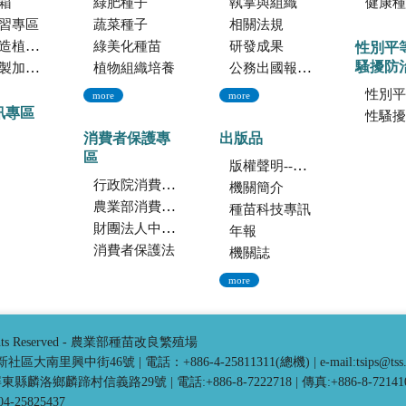
箱
綠肥種子
執掌與組織
健康種
習專區
蔬菜種子
相關法規
託檢測服務
綠美化種苗
研發成果
性別平
騷擾防
暨寄倉服務
植物組織培養
公務出國報告資訊網
性別平
more
more
訊專區
性騷擾防
消費者保護專
出版品
區
版權聲明--本網站發表之所有文章，係為學術研究成果，不得引用於產品及食品之標示、宣傳及廣告。若不當引用，應自負法律責任。
行政院消費者保護會
機關簡介
農業部消費者保護專區
種苗科技專訊
財團法人中華民國消費者文教基金會
年報
消費者保護法
機關誌
more
ghts Reserved - 農業部種苗改良繁殖場
中市新社區大南里興中街46號
|
電話：+886-4-25811311(總機)
|
e-mail:tsips@tss
3 屏東縣麟洛鄉麟蹄村信義路29號
|
電話:+886-8-7222718
|
傳真:+886-8-72141
25825437