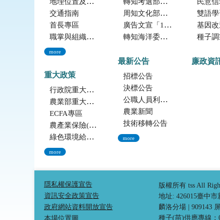
地理位置及農業環境
轉知考選部「115年建築師、技師、大地工程技師（第二階段考試）、 不動產經紀人、記帳士考試」報名訊息
民意信
交通指南
周知文化部文化資產局訂於115年9月19日至20日辦理「2026年全國古蹟日活動」
雙語學
首長專區
廣告文宣「116年度軍公教員工待遇提升方案」政策圖文說明
基因改造植物委
職掌與組織編制
轉知海洋委員會海洋保育署「2026海洋保育創意短影音競賽」活動資訊
種子調製加工
more
最新公告
廉政資
重大政策
招標公告
決標公告
行政院重大政策(連結至行政院)
公職人員利益衝突迴避法身份揭露專區
農業部重大政策(連結至農業部)
農業新聞
ECFA專區
技術移轉公告
農產業保險(連結至農糧署)
綠色環境給付計畫(連結至農糧署)
more
more
隱私權保護宣告
版權所有 tss All Ri
資訊安全政策宣告
地址: 426015臺
政府網站資料開放宣告
麟洛分場
|
90914
種子(苗)供應專線：04-
本場位置圖