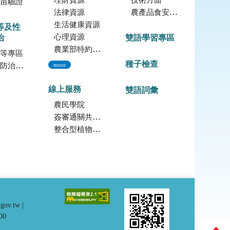
理財資源
技術方面
苗驗證
法律資源
農產品食安專區
生活健康資源
等及性
心理資源
治
雙語學習專區
農業部特約員工協助方案諮詢服務
等專區
種子檢查
治專區
more
線上服務
雙語詞彙
農民學院
簽審通關共同作業平台
整合型植物種苗檢測服務多元平台
.gov.tw
|
00