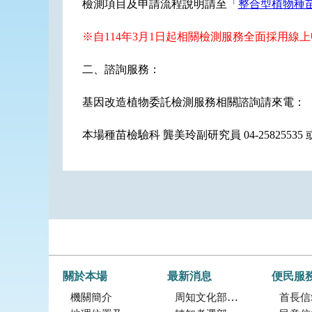
檢測項目及申請流程說明請至「
整合型植物種
※自114年3月1日起相關檢測服務全面採用線
二、諮詢服務：
基因改造植物委託檢測服務相關諮詢請來電：
本場種苗檢驗科 龔美玲副研究員 04-25825535 或本
關於本場
最新消息
便民服
機關簡介
周知文化部「2027年文化部百大文化基地徵選獎勵簡章」，歡迎踴躍參加。
首長信