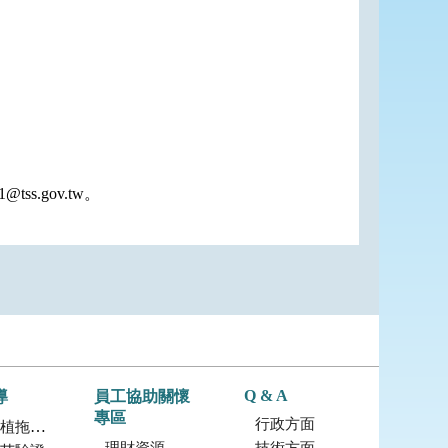
ss.gov.tw。
Q & A
導
員工協助關懷
專區
行政方面
拖鞋蘭