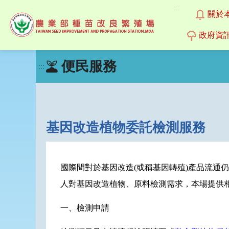
:::
關於
政府資
跳
便民服務
到
:::
主
要
內
容
區
基因改造植物委託檢測服務
塊
國際間對於基因改造(或稱基因轉殖)產品流通
人對基因改造植物、原料檢測需求，本場提供
一、檢測申請