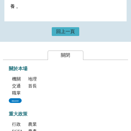
養 。
回上一頁
關閉
關於本場
機關簡介
地理位置及農業環境
交通指南
首長專區
職掌與組織編制
more
重大政策
行政院重大政策(連結至行政院)
農業部重大政策(連結至農業部)