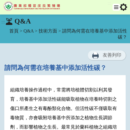
:::
跳
選
工
Q&A
:::
單
具
到
列
主
首頁
>
Q&A
>
技術方面
> 請問為何需在培養基中添加活性
要
碳？
內
容
友善列印
區
塊
請問為何需在培養基中添加活性碳？
組織培養操作過程中，常需將培植體切割以利其發
育，培養基中添加活性碳能吸取植物在培養時切割之
傷口所產生之有毒酚類化合物。但活性碳不僅吸取有
毒物質，亦會吸附培養基中所添加之植物生長調節
劑，而影響植物之生長。最常見於蘭科植物之組織培