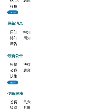
ECFA專區
農產業保險(連結至農糧署)
綠色環境給付計畫(連結至農糧署)
more
最新消息
周知文化部「2027年文化部百大文化基地徵選獎勵簡章」，歡迎踴躍參加。
轉知考選部「115年建築師、技師、大地工程技師（第二階段考試）、 不動產經紀人、記帳士考試」報名訊息
轉知海洋委員會海洋保育署「2026海洋保育創意短影音競賽」活動資訊
周知文化部文化資產局訂於115年9月19日至20日辦理「2026年全國古蹟日活動」
廣告文宣「116年度軍公教員工待遇提升方案」政策圖文說明
最新公告
招標公告
決標公告
公職人員利益衝突迴避法身份揭露專區
農業新聞
技術移轉公告
more
便民服務
首長信箱
民意信箱
雙語學習專區
基因改造植物委託檢測服務