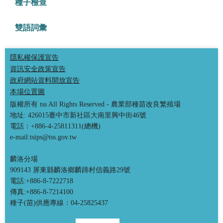
種子檢查
雙語詞彙
隱私權保護宣告
資訊安全政策宣告
政府網站資料開放宣告
本場位置圖
版權所有 tss All Rights Reserved - 農業部種苗改良繁殖場
地址: 426015臺中市新社區大南里興中街46號
電話：+886-4-25811311(總機)
e-mail:tsips@tss.gov.tw
麟洛分場
909143 屏東縣麟洛鄉麟蹄村信義路29號
電話:+886-8-7222718
傳真:+886-8-7214100
種子(苗)供應專線：04-25825437