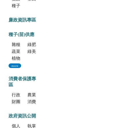
種子調製加工暨寄倉服務
廉政資訊專區
種子(苗)供應
雜糧種子
綠肥種子
蔬菜種子
綠美化種苗
植物組織培養
more
消費者保護專
區
行政院消費者保護會
農業部消費者保護專區
財團法人中華民國消費者文教基金會
消費者保護法
政府資訊公開
個人資料保護專區
執掌與組織