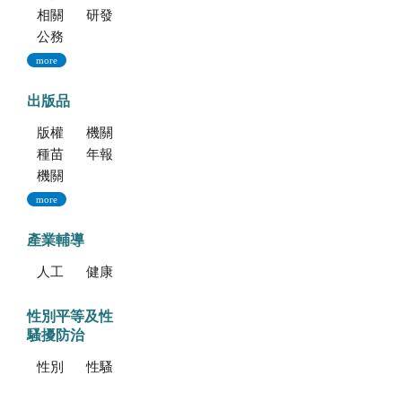
相關法規
研發成果
公務出國報告資訊網
more
出版品
版權聲明--本網站發表之所有文章，係為學術研究成果，不得引用於產品及食品之標示、宣傳及廣告。若不當引用，應自負法律責任。
機關簡介
種苗科技專訊
年報
機關誌
more
產業輔導
人工培植拖鞋蘭
健康種苗驗證
性別平等及性
騷擾防治
性別平等專區
性騷擾防治專區