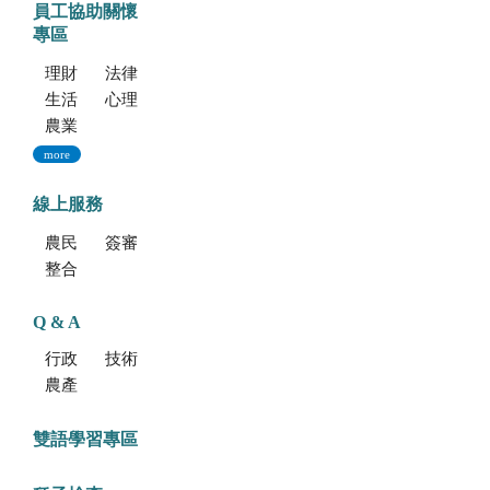
員工協助關懷
專區
理財資源
法律資源
生活健康資源
心理資源
農業部特約員工協助方案諮詢服務
more
線上服務
農民學院
簽審通關共同作業平台
整合型植物種苗檢測服務多元平台
Q & A
行政方面
技術方面
農產品食安專區
雙語學習專區