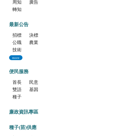
周知文化部文化資產局訂於115年9月19日至20日辦理「2026年全國古蹟日活動」
廣告文宣「116年度軍公教員工待遇提升方案」政策圖文說明
轉知海洋委員會海洋保育署「2026海洋保育創意短影音競賽」活動資訊
最新公告
招標公告
決標公告
公職人員利益衝突迴避法身份揭露專區
農業新聞
技術移轉公告
more
便民服務
首長信箱
民意信箱
雙語學習專區
基因改造植物委託檢測服務
種子調製加工暨寄倉服務
廉政資訊專區
種子(苗)供應