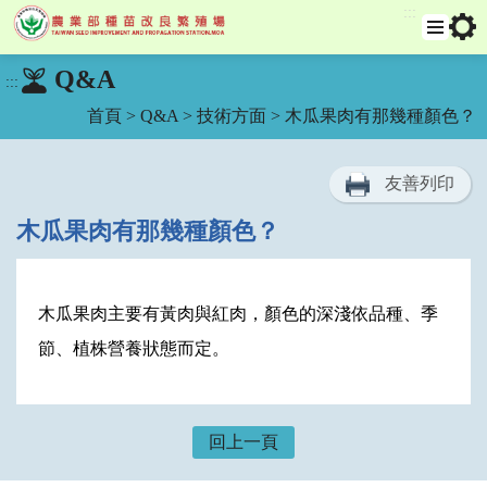
:::
跳
選
工
Q&A
:::
單
具
到
列
主
首頁
>
Q&A
>
技術方面
> 木瓜果肉有那幾種顏色？
要
內
友善列印
容
區
木瓜果肉有那幾種顏色？
塊
木瓜果肉主要有黃肉與紅肉，顏色的深淺依品種、季
節、植株營養狀態而定。
回上一頁