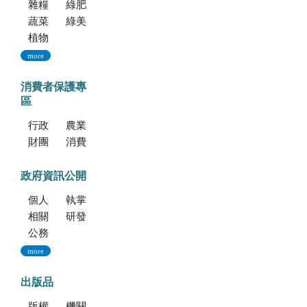
雜糧種子
綠肥種子
蔬菜種子
綠美化種苗
植物組織培養
more
消費者保護專
區
行政院消費者保護會
農業部消費者保護專區
財團法人中華民國消費者文教基金會
消費者保護法
政府資訊公開
個人資料保護專區
執掌與組織
相關法規
研發成果
公務出國報告資訊網
more
出版品
版權聲明--本網站發表之所有文章，係為學術研究成果，不得引用於產品及食品之標示、宣傳及廣告。若不當引用，應自負法律責任。
機關簡介