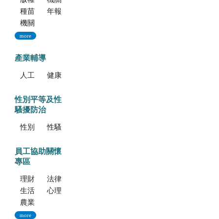
種苗科技專訊
年報
機關誌
more
產業輔導
人工培植拖鞋蘭
健康種苗驗證
性別平等及性
騷擾防治
性別平等專區
性騷擾防治專區
員工協助關懷
專區
理財資源
法律資源
生活健康資源
心理資源
農業部特約員工協助方案諮詢服務
more