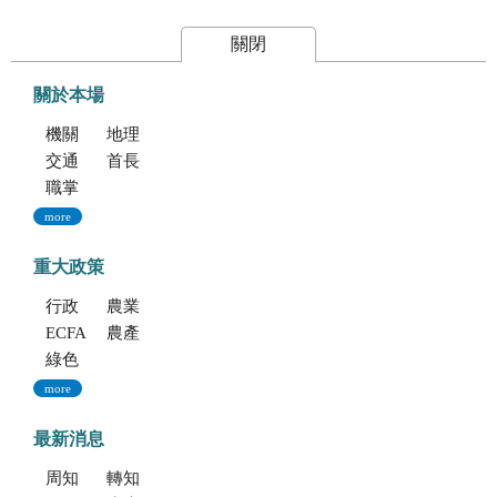
關閉
關於本場
機關簡介
地理位置及農業環境
交通指南
首長專區
職掌與組織編制
more
重大政策
行政院重大政策(連結至行政院)
農業部重大政策(連結至農業部)
ECFA專區
農產業保險(連結至農糧署)
綠色環境給付計畫(連結至農糧署)
more
最新消息
周知文化部「2027年文化部百大文化基地徵選獎勵簡章」，歡迎踴躍參加。
轉知考選部「115年建築師、技師、大地工程技師（第二階段考試）、 不動產經紀人、記帳士考試」報名訊息