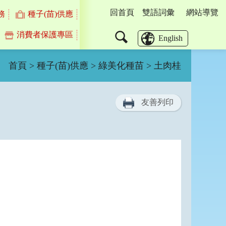
回首頁
雙語詞彙
網站導覽
務
種子(苗)供應
消費者保護專區
搜
English
尋
首頁
>
種子(苗)供應
>
綠美化種苗
> 土肉桂
友善列印