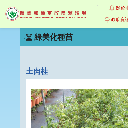
:::
關於
政府資
跳
綠美化種苗
到
:::
主
要
內
容
區
土肉桂
塊