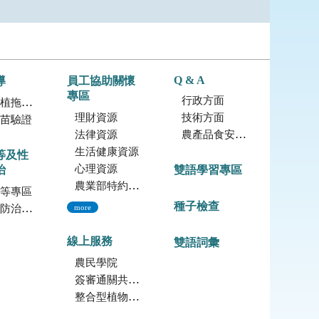
Q & A
導
員工協助關懷
專區
行政方面
拖鞋蘭
理財資源
技術方面
苗驗證
法律資源
農產品食安專區
生活健康資源
等及性
心理資源
治
雙語學習專區
農業部特約員工協助方案諮詢服務
等專區
種子檢查
治專區
more
線上服務
雙語詞彙
農民學院
簽審通關共同作業平台
整合型植物種苗檢測服務多元平台