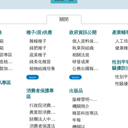
關閉
務
種子(苗)供應
政府資訊公開
產業輔
箱
雜糧種子
個人資料保護專區
人工培植
箱
綠肥種子
執掌與組織
健康種
習專區
蔬菜種子
相關法規
託檢測服務
綠美化種苗
研發成果
性別平
騷擾防
暨寄倉服務
植物組織培養
公務出國報告資訊網
性別平
more
more
訊專區
性騷擾防
消費者保護專
出版品
區
版權聲明--本網站發表之所有文章，係為學術研究成果，不得引用於產品及食品之標示、宣傳及廣告。若不當引用，應自負法律責任。
行政院消費者保護會
機關簡介
農業部消費者保護專區
種苗科技專訊
財團法人中華民國消費者文教基金會
年報
消費者保護法
機關誌