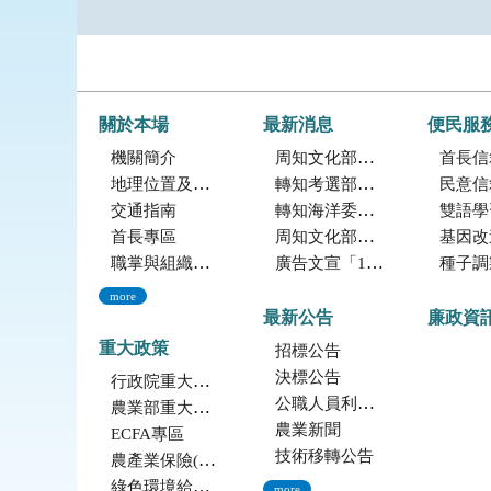
關於本場
最新消息
便民服
機關簡介
周知文化部「2027年文化部百大文化基地徵選獎勵簡章」，歡迎踴躍參加。
首長信
地理位置及農業環境
轉知考選部「115年建築師、技師、大地工程技師（第二階段考試）、 不動產經紀人、記帳士考試」報名訊息
民意信
交通指南
轉知海洋委員會海洋保育署「2026海洋保育創意短影音競賽」活動資訊
雙語學
首長專區
周知文化部文化資產局訂於115年9月19日至20日辦理「2026年全國古蹟日活動」
基因改造植物委
職掌與組織編制
廣告文宣「116年度軍公教員工待遇提升方案」政策圖文說明
種子調製加工
more
最新公告
廉政資
重大政策
招標公告
決標公告
行政院重大政策(連結至行政院)
公職人員利益衝突迴避法身份揭露專區
農業部重大政策(連結至農業部)
農業新聞
ECFA專區
技術移轉公告
農產業保險(連結至農糧署)
綠色環境給付計畫(連結至農糧署)
more