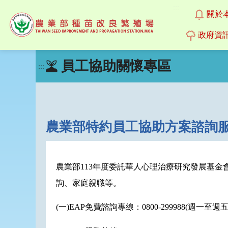
:::
關於
政府資
跳
員工協助關懷專區
到
:::
主
要
內
容
區
農業部特約員工協助方案諮詢
塊
農業部113年度委託華人心理治療研究發展基金
詢、家庭親職等。
(一)EAP免費諮詢專線：0800-299988(週一至週五:00