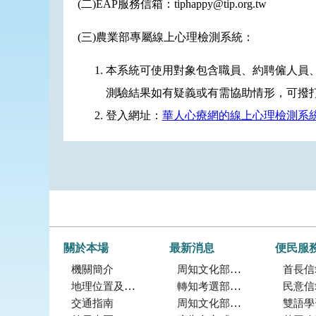
(二)EAP服務信箱：tiphappy@tip.org.tw
(三)農業部專屬線上心理檢測系統：
本系統可使用對象包含職員、約聘僱人員
測驗結果如有疑義或有需協助情形，可撥
登入網址：
華人心療網的線上心理檢測系
關於本場
最新消息
便民服
機關簡介
周知文化部「2027年文化部百大文化基地徵選獎勵簡章」，歡迎踴躍參加。
首長信
地理位置及農業環境
轉知考選部「115年建築師、技師、大地工程技師（第二階段考試）、 不動產經紀人、記帳士考試」報名訊息
民意信
交通指南
周知文化部文化資產局訂於115年9月19日至20日辦理「2026年全國古蹟日活動」
雙語學