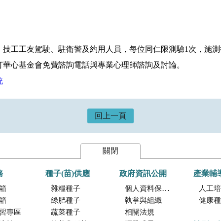
、技工工友駕駛、駐衛警及約用人員，每位同仁限測驗1次，施測
打華心基金會免費諮詢電話與專業心理師諮詢及討論。
統
回上一頁
關閉
務
種子(苗)供應
政府資訊公開
產業輔
箱
雜糧種子
個人資料保護專區
人工培植
箱
綠肥種子
執掌與組織
健康種
習專區
蔬菜種子
相關法規