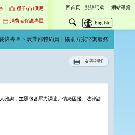
回首頁
雙語詞彙
網站導覽
務
種子(苗)供應
消費者保護專區
搜
English
尋
關懷專區
> 農業部特約員工協助方案諮詢服務
友善列印
行個人諮詢，主題包含壓力調適、情緒困擾、法律諮