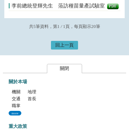
李前總統登輝先生 蒞訪種苗量產試驗室
PDF
共5筆資料，第1
/
1頁，每頁顯示20筆
回上一頁
關閉
關於本場
機關簡介
地理位置及農業環境
交通指南
首長專區
職掌與組織編制
more
重大政策