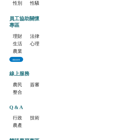
性別平等專區
性騷擾防治專區
員工協助關懷
專區
理財資源
法律資源
生活健康資源
心理資源
農業部特約員工協助方案諮詢服務
more
線上服務
農民學院
簽審通關共同作業平台
整合型植物種苗檢測服務多元平台
Q & A
行政方面
技術方面
農產品食安專區