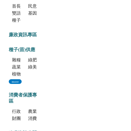
首長信箱
民意信箱
雙語學習專區
基因改造植物委託檢測服務
種子調製加工暨寄倉服務
廉政資訊專區
種子(苗)供應
雜糧種子
綠肥種子
蔬菜種子
綠美化種苗
植物組織培養
more
消費者保護專
區
行政院消費者保護會
農業部消費者保護專區
財團法人中華民國消費者文教基金會
消費者保護法