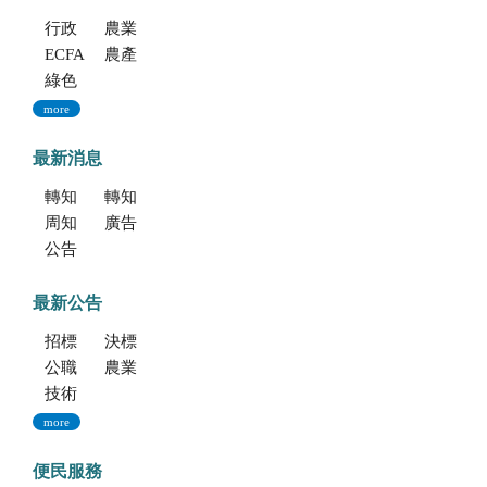
行政院重大政策(連結至行政院)
農業部重大政策(連結至農業部)
ECFA專區
農產業保險(連結至農糧署)
綠色環境給付計畫(連結至農糧署)
more
最新消息
轉知考選部「115年建築師、技師、大地工程技師（第二階段考試）、 不動產經紀人、記帳士考試」報名訊息
轉知海洋委員會海洋保育署「2026海洋保育創意短影音競賽」活動資訊
周知文化部文化資產局訂於115年9月19日至20日辦理「2026年全國古蹟日活動」
廣告文宣「116年度軍公教員工待遇提升方案」政策圖文說明
公告本場115年種苗經營科一般性約用人員1名甄選
最新公告
招標公告
決標公告
公職人員利益衝突迴避法身份揭露專區
農業新聞
技術移轉公告
more
便民服務