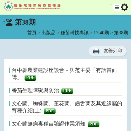
:::
跳
選
工
第38期
:::
單
具
到
列
主
首頁
>
出版品
>
種苗科技專訊
>
17-40期
> 第38期
要
內
容
友善列印
區
塊
台中縣農業建設座談會－與范主委「有話當面
講」
PDF
番茄生理障礙與防治
PDF
文心蘭、蜘蛛蘭、堇花蘭、齒舌蘭及其近緣屬的
育種介紹(上)
PDF
文心蘭無病毒種苗驗證作業須知
PDF