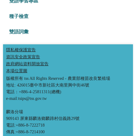
雙語學習專區
種子檢查
雙語詞彙
隱私權保護宣告
資訊安全政策宣告
政府網站資料開放宣告
本場位置圖
版權所有 tss All Rights Reserved - 農業部種苗改良繁殖場
地址: 426015臺中市新社區大南里興中街46號
電話：+886-4-25811311(總機)
e-mail:tsips@tss.gov.tw
麟洛分場
909143 屏東縣麟洛鄉麟蹄村信義路29號
電話:+886-8-7222718
傳真:+886-8-7214100