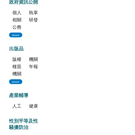
政府資訊公開
個人資料保護專區
執掌與組織
相關法規
研發成果
公務出國報告資訊網
more
出版品
版權聲明--本網站發表之所有文章，係為學術研究成果，不得引用於產品及食品之標示、宣傳及廣告。若不當引用，應自負法律責任。
機關簡介
種苗科技專訊
年報
機關誌
more
產業輔導
人工培植拖鞋蘭
健康種苗驗證
性別平等及性
騷擾防治