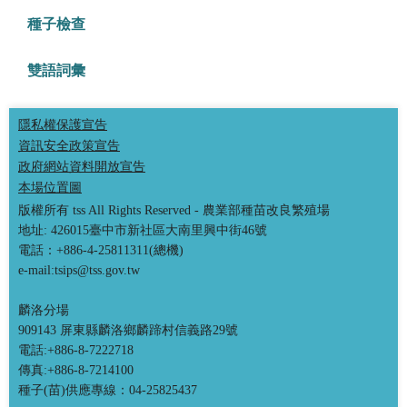
種子檢查
雙語詞彙
隱私權保護宣告
資訊安全政策宣告
政府網站資料開放宣告
本場位置圖
版權所有 tss All Rights Reserved - 農業部種苗改良繁殖場
地址: 426015臺中市新社區大南里興中街46號
電話：+886-4-25811311(總機)
e-mail:tsips@tss.gov.tw
麟洛分場
909143 屏東縣麟洛鄉麟蹄村信義路29號
電話:+886-8-7222718
傳真:+886-8-7214100
種子(苗)供應專線：04-25825437