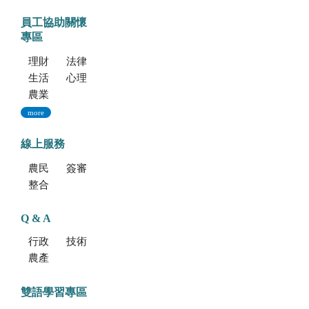
員工協助關懷
專區
理財資源
法律資源
生活健康資源
心理資源
農業部特約員工協助方案諮詢服務
more
線上服務
農民學院
簽審通關共同作業平台
整合型植物種苗檢測服務多元平台
Q & A
行政方面
技術方面
農產品食安專區
雙語學習專區