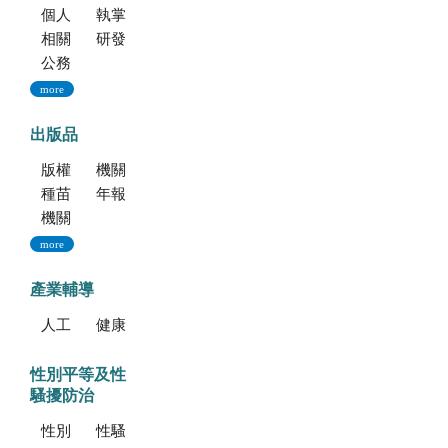
個人資料保護專區
執掌與組織
相關法規
研發成果
公務出國報告資訊網
more
出版品
版權聲明--本網站發表之所有文章，係為學術研究成果，不得引用於產品及食品之標示、宣傳及廣告。若不當引用，應自負法律責任。
機關簡介
種苗科技專訊
年報
機關誌
more
產業輔導
人工培植拖鞋蘭
健康種苗驗證
性別平等及性
騷擾防治
性別平等專區
性騷擾防治專區