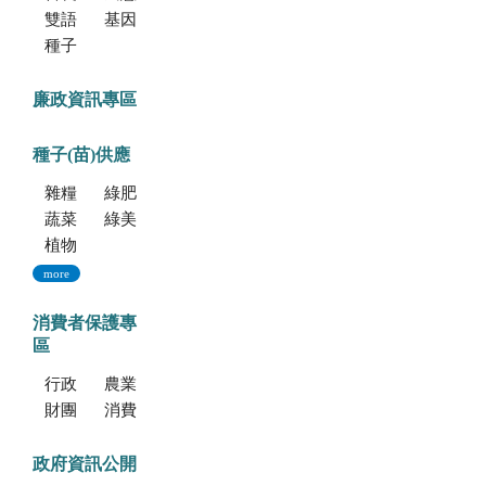
雙語學習專區
基因改造植物委託檢測服務
種子調製加工暨寄倉服務
廉政資訊專區
種子(苗)供應
雜糧種子
綠肥種子
蔬菜種子
綠美化種苗
植物組織培養
more
消費者保護專
區
行政院消費者保護會
農業部消費者保護專區
財團法人中華民國消費者文教基金會
消費者保護法
政府資訊公開