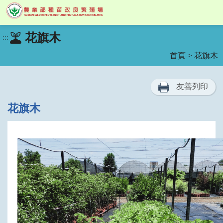
跳
花旗木
:::
到
主
首頁
> 花旗木
要
內
容
友善列印
區
塊
花旗木