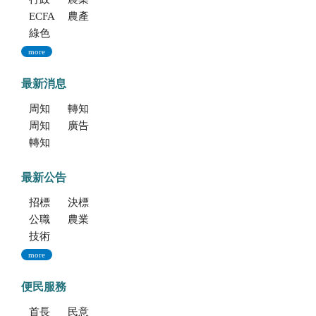
ECFA專區
農產業保險(連結至農糧署)
綠色環境給付計畫(連結至農糧署)
more
最新消息
周知文化部「2027年文化部百大文化基地徵選獎勵簡章」，歡迎踴躍參加。
轉知考選部「115年建築師、技師、大地工程技師（第二階段考試）、 不動產經紀人、記帳士考試」報名訊息
周知文化部文化資產局訂於115年9月19日至20日辦理「2026年全國古蹟日活動」
廣告文宣「116年度軍公教員工待遇提升方案」政策圖文說明
轉知海洋委員會海洋保育署「2026海洋保育創意短影音競賽」活動資訊
最新公告
招標公告
決標公告
公職人員利益衝突迴避法身份揭露專區
農業新聞
技術移轉公告
more
便民服務
首長信箱
民意信箱