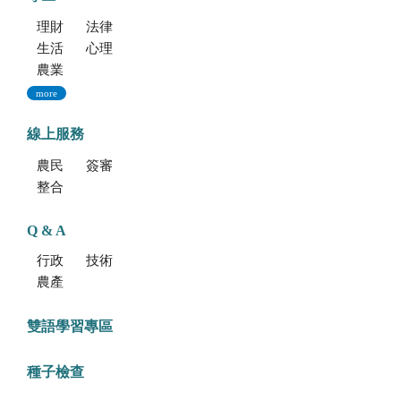
理財資源
法律資源
生活健康資源
心理資源
農業部特約員工協助方案諮詢服務
more
線上服務
農民學院
簽審通關共同作業平台
整合型植物種苗檢測服務多元平台
Q & A
行政方面
技術方面
農產品食安專區
雙語學習專區
種子檢查