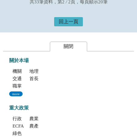
共33筆資料，第2
/
2頁，每頁顯示20筆
回上一頁
關閉
關於本場
機關簡介
地理位置及農業環境
交通指南
首長專區
職掌與組織編制
more
重大政策
行政院重大政策(連結至行政院)
農業部重大政策(連結至農業部)
ECFA專區
農產業保險(連結至農糧署)
綠色環境給付計畫(連結至農糧署)