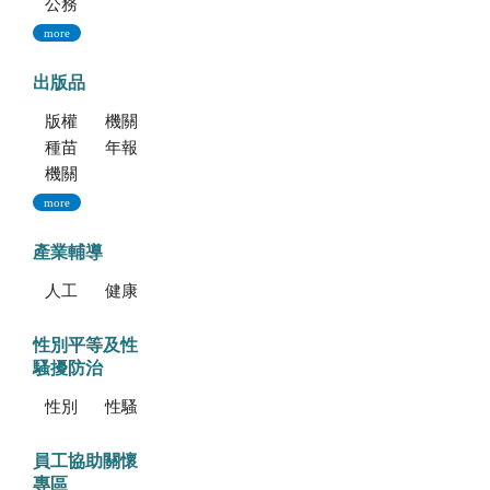
公務出國報告資訊網
more
出版品
版權聲明--本網站發表之所有文章，係為學術研究成果，不得引用於產品及食品之標示、宣傳及廣告。若不當引用，應自負法律責任。
機關簡介
種苗科技專訊
年報
機關誌
more
產業輔導
人工培植拖鞋蘭
健康種苗驗證
性別平等及性
騷擾防治
性別平等專區
性騷擾防治專區
員工協助關懷
專區