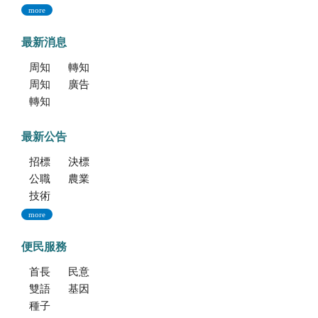
more
最新消息
周知文化部「2027年文化部百大文化基地徵選獎勵簡章」，歡迎踴躍參加。
轉知考選部「115年建築師、技師、大地工程技師（第二階段考試）、 不動產經紀人、記帳士考試」報名訊息
周知文化部文化資產局訂於115年9月19日至20日辦理「2026年全國古蹟日活動」
廣告文宣「116年度軍公教員工待遇提升方案」政策圖文說明
轉知海洋委員會海洋保育署「2026海洋保育創意短影音競賽」活動資訊
最新公告
招標公告
決標公告
公職人員利益衝突迴避法身份揭露專區
農業新聞
技術移轉公告
more
便民服務
首長信箱
民意信箱
雙語學習專區
基因改造植物委託檢測服務
種子調製加工暨寄倉服務