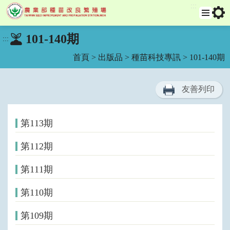
:::
跳
選
工
101-140期
:::
單
具
到
列
主
首頁
>
出版品
>
種苗科技專訊
> 101-140期
要
內
容
友善列印
區
塊
第113期
第112期
第111期
第110期
第109期