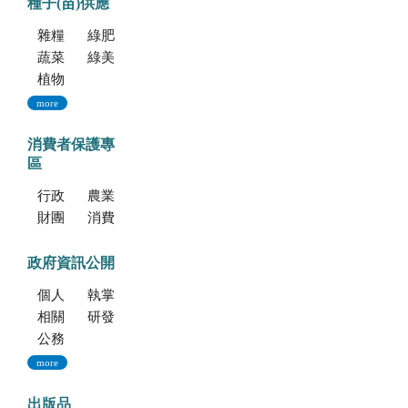
種子(苗)供應
雜糧種子
綠肥種子
蔬菜種子
綠美化種苗
植物組織培養
more
消費者保護專
區
行政院消費者保護會
農業部消費者保護專區
財團法人中華民國消費者文教基金會
消費者保護法
政府資訊公開
個人資料保護專區
執掌與組織
相關法規
研發成果
公務出國報告資訊網
more
出版品