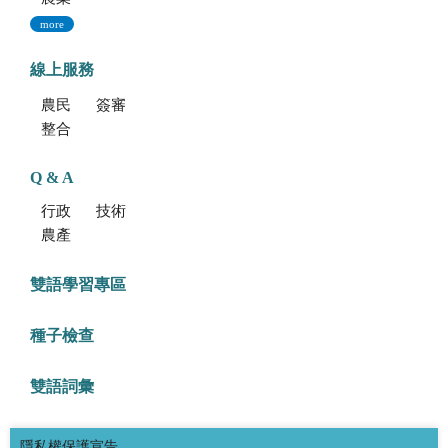
more
線上服務
農民學院
簽審通關共同作業平台
整合型植物種苗檢測服務多元平台
Q & A
行政方面
技術方面
農產品食安專區
雙語學習專區
種子檢查
雙語詞彙
隱私權保護宣告