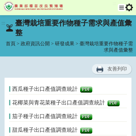
:::
跳
選
工
臺灣栽培重要作物種子需求與產值彙
:::
單
具
到
列
整
主
要
首頁
>
政府資訊公開
>
研發成果
> 臺灣栽培重要作物種子需
內
求與產值彙整
容
區
塊
友善列印
西瓜種子出口產值調查統計
PDF
花椰菜與青花菜種子出口產值調查統計
PDF
茄子種子出口產值調查統計
PDF
甜瓜種子出口產值調查統計
PDF