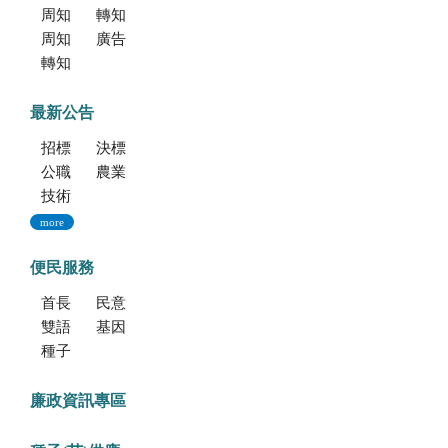
周知文化部「2027年文化部百大文化基地徵選獎勵簡章」，歡迎踴躍參加。
轉知考選部「115年建築師、技師、大地工程技師（第二階段考試）、 不動產經紀人、記帳士考試」報名訊息
周知文化部文化資產局訂於115年9月19日至20日辦理「2026年全國古蹟日活動」
廣告文宣「116年度軍公教員工待遇提升方案」政策圖文說明
轉知海洋委員會海洋保育署「2026海洋保育創意短影音競賽」活動資訊
最新公告
招標公告
決標公告
公職人員利益衝突迴避法身份揭露專區
農業新聞
技術移轉公告
more
便民服務
首長信箱
民意信箱
雙語學習專區
基因改造植物委託檢測服務
種子調製加工暨寄倉服務
廉政資訊專區