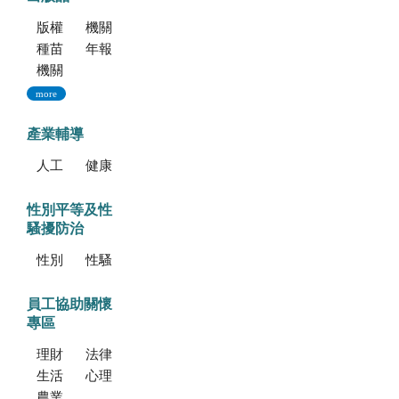
版權聲明--本網站發表之所有文章，係為學術研究成果，不得引用於產品及食品之標示、宣傳及廣告。若不當引用，應自負法律責任。
機關簡介
種苗科技專訊
年報
機關誌
more
產業輔導
人工培植拖鞋蘭
健康種苗驗證
性別平等及性
騷擾防治
性別平等專區
性騷擾防治專區
員工協助關懷
專區
理財資源
法律資源
生活健康資源
心理資源
農業部特約員工協助方案諮詢服務