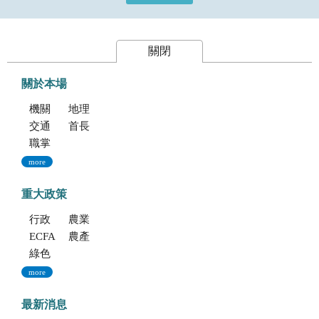
關閉
關於本場
機關簡介
地理位置及農業環境
交通指南
首長專區
職掌與組織編制
more
重大政策
行政院重大政策(連結至行政院)
農業部重大政策(連結至農業部)
ECFA專區
農產業保險(連結至農糧署)
綠色環境給付計畫(連結至農糧署)
more
最新消息