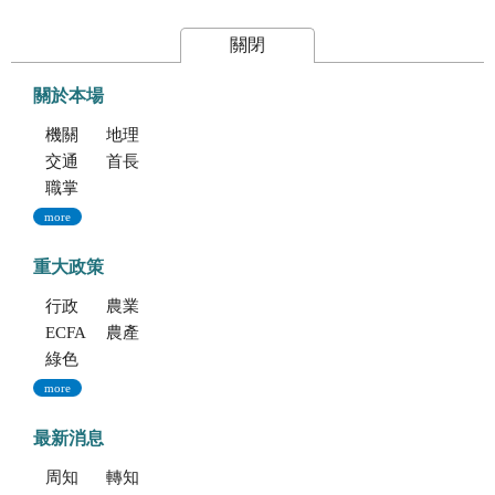
關閉
關於本場
機關簡介
地理位置及農業環境
交通指南
首長專區
職掌與組織編制
more
重大政策
行政院重大政策(連結至行政院)
農業部重大政策(連結至農業部)
ECFA專區
農產業保險(連結至農糧署)
綠色環境給付計畫(連結至農糧署)
more
最新消息
周知文化部「2027年文化部百大文化基地徵選獎勵簡章」，歡迎踴躍參加。
轉知考選部「115年建築師、技師、大地工程技師（第二階段考試）、 不動產經紀人、記帳士考試」報名訊息