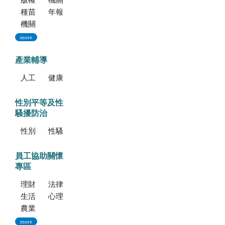
版權聲明--本網站發表之所有文章，係為學術研究成果，不得引用於產品及食品之標示、宣傳及廣告。若不當引用，應自負法律責任。
機關簡介
種苗科技專訊
年報
機關誌
more
產業輔導
人工培植拖鞋蘭
健康種苗驗證
性別平等及性
騷擾防治
性別平等專區
性騷擾防治專區
員工協助關懷
專區
理財資源
法律資源
生活健康資源
心理資源
農業部特約員工協助方案諮詢服務
more