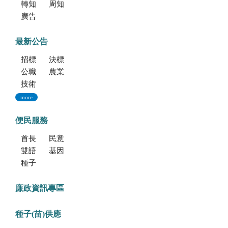
轉知海洋委員會海洋保育署「2026海洋保育創意短影音競賽」活動資訊
周知文化部文化資產局訂於115年9月19日至20日辦理「2026年全國古蹟日活動」
廣告文宣「116年度軍公教員工待遇提升方案」政策圖文說明
最新公告
招標公告
決標公告
公職人員利益衝突迴避法身份揭露專區
農業新聞
技術移轉公告
more
便民服務
首長信箱
民意信箱
雙語學習專區
基因改造植物委託檢測服務
種子調製加工暨寄倉服務
廉政資訊專區
種子(苗)供應