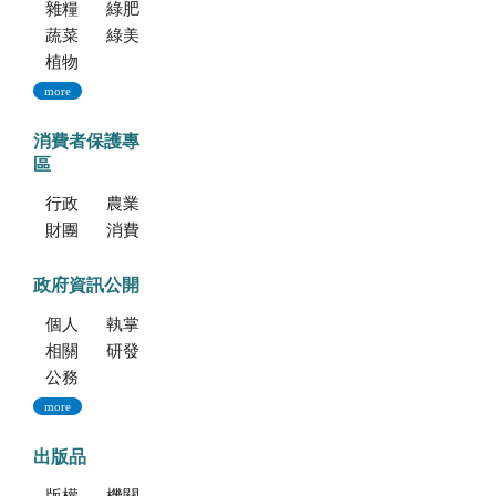
雜糧種子
綠肥種子
蔬菜種子
綠美化種苗
植物組織培養
more
消費者保護專
區
行政院消費者保護會
農業部消費者保護專區
財團法人中華民國消費者文教基金會
消費者保護法
政府資訊公開
個人資料保護專區
執掌與組織
相關法規
研發成果
公務出國報告資訊網
more
出版品