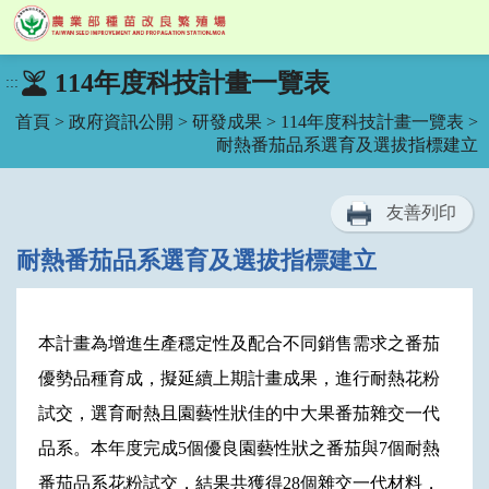
跳
114年度科技計畫一覽表
:::
到
主
首頁
>
政府資訊公開
>
研發成果
>
114年度科技計畫一覽表
>
要
耐熱番茄品系選育及選拔指標建立
內
容
區
友善列印
塊
耐熱番茄品系選育及選拔指標建立
本計畫為增進生產穩定性及配合不同銷售需求之番茄
優勢品種育成，擬延續上期計畫成果，進行耐熱花粉
試交，選育耐熱且園藝性狀佳的中大果番茄雜交一代
品系。本年度完成5個優良園藝性狀之番茄與7個耐熱
番茄品系花粉試交，結果共獲得28個雜交一代材料，