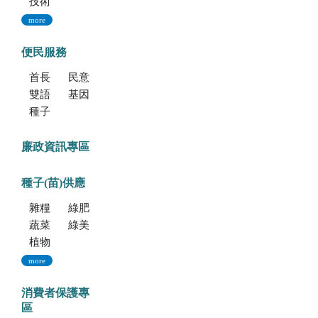
技術移轉公告
more
便民服務
首長信箱
民意信箱
雙語學習專區
基因改造植物委託檢測服務
種子調製加工暨寄倉服務
廉政資訊專區
種子(苗)供應
雜糧種子
綠肥種子
蔬菜種子
綠美化種苗
植物組織培養
more
消費者保護專
區