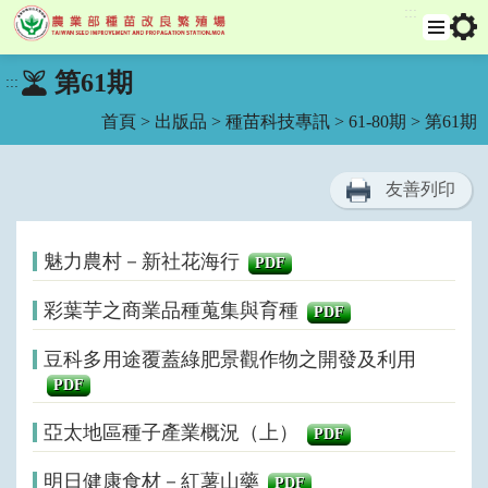
:::
跳
選
工
第61期
:::
單
具
到
列
主
首頁
>
出版品
>
種苗科技專訊
>
61-80期
> 第61期
要
內
容
友善列印
區
塊
魅力農村－新社花海行
PDF
彩葉芋之商業品種蒐集與育種
PDF
豆科多用途覆蓋綠肥景觀作物之開發及利用
PDF
亞太地區種子產業概況（上）
PDF
明日健康食材－紅薯山藥
PDF