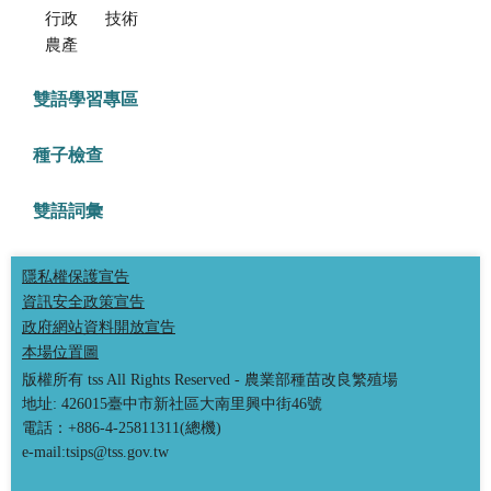
行政方面
技術方面
農產品食安專區
雙語學習專區
種子檢查
雙語詞彙
隱私權保護宣告
資訊安全政策宣告
政府網站資料開放宣告
本場位置圖
版權所有 tss All Rights Reserved - 農業部種苗改良繁殖場
地址: 426015臺中市新社區大南里興中街46號
電話：+886-4-25811311(總機)
e-mail:tsips@tss.gov.tw