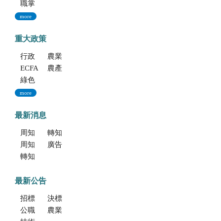
職掌與組織編制
more
重大政策
行政院重大政策(連結至行政院)
農業部重大政策(連結至農業部)
ECFA專區
農產業保險(連結至農糧署)
綠色環境給付計畫(連結至農糧署)
more
最新消息
周知文化部「2027年文化部百大文化基地徵選獎勵簡章」，歡迎踴躍參加。
轉知考選部「115年建築師、技師、大地工程技師（第二階段考試）、 不動產經紀人、記帳士考試」報名訊息
周知文化部文化資產局訂於115年9月19日至20日辦理「2026年全國古蹟日活動」
廣告文宣「116年度軍公教員工待遇提升方案」政策圖文說明
轉知海洋委員會海洋保育署「2026海洋保育創意短影音競賽」活動資訊
最新公告
招標公告
決標公告
公職人員利益衝突迴避法身份揭露專區
農業新聞