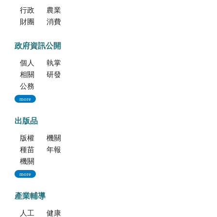
行政院消費者保護會
農業部消費者保護專區
財團法人中華民國消費者文教基金會
消費者保護法
政府資訊公開
個人資料保護專區
執掌與組織
相關法規
研發成果
公務出國報告資訊網
more
出版品
版權聲明--本網站發表之所有文章，係為學術研究成果，不得引用於產品及食品之標示、宣傳及廣告。若不當引用，應自負法律責任。
機關簡介
種苗科技專訊
年報
機關誌
more
產業輔導
人工培植拖鞋蘭
健康種苗驗證