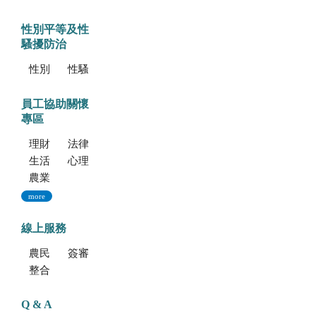
性別平等及性
騷擾防治
性別平等專區
性騷擾防治專區
員工協助關懷
專區
理財資源
法律資源
生活健康資源
心理資源
農業部特約員工協助方案諮詢服務
more
線上服務
農民學院
簽審通關共同作業平台
整合型植物種苗檢測服務多元平台
Q & A