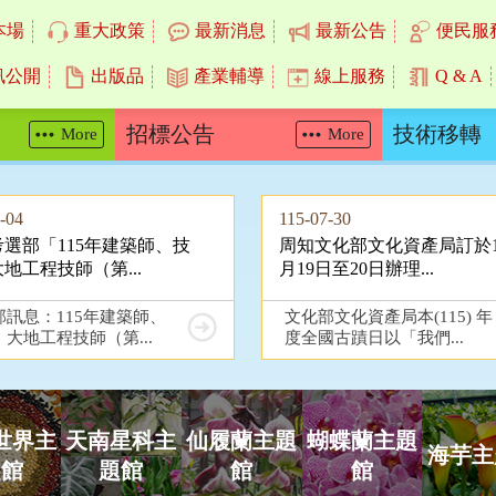
本場
重大政策
最新消息
最新公告
便民服
訊公開
出版品
產業輔導
線上服務
Q & A
招標公告
技術移轉
More
More
-04
115-07-30
選部「115年建築師、技
周知文化部文化資產局訂於1
地工程技師（第...
月19日至20日辦理...
部訊息：115年建築師、
文化部文化資產局本(115) 年
大地工程技師（第...
度全國古蹟日以「我們...
世界主
天南星科主
仙履蘭主題
蝴蝶蘭主題
海芋主
題館
題館
館
館