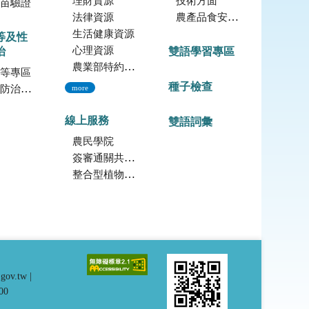
理財資源
技術方面
苗驗證
法律資源
農產品食安專區
生活健康資源
等及性
心理資源
治
雙語學習專區
農業部特約員工協助方案諮詢服務
等專區
種子檢查
治專區
more
線上服務
雙語詞彙
農民學院
簽審通關共同作業平台
整合型植物種苗檢測服務多元平台
.gov.tw
|
00