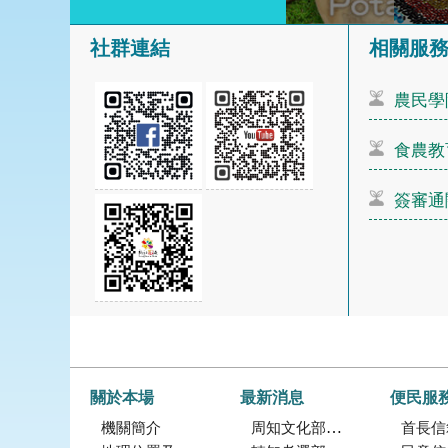
社群連結
相關服
農民學
食農教
簽審通
關於本場
最新消息
便民服
機關簡介
周知文化部「2027年文化部百大文化基地徵選獎勵簡章」，歡迎踴躍參加。
首長信