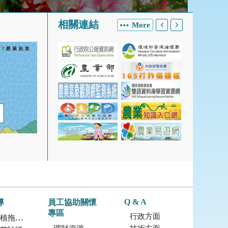
相關連結
More
Q & A
導
員工協助關懷
專區
行政方面
拖鞋蘭