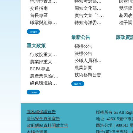
地理位置及農業環境
轉知考選部「115年建築師、技師、大地工程技師（第二階段考試）、 不動產經紀人、記帳士考試」報名訊息
民意信
交通指南
周知文化部文化資產局訂於115年9月19日至20日辦理「2026年全國古蹟日活動」
雙語學
首長專區
廣告文宣「116年度軍公教員工待遇提升方案」政策圖文說明
基因改造植物委
職掌與組織編制
轉知海洋委員會海洋保育署「2026海洋保育創意短影音競賽」活動資訊
種子調製加工
more
最新公告
廉政資
重大政策
招標公告
決標公告
行政院重大政策(連結至行政院)
公職人員利益衝突迴避法身份揭露專區
農業部重大政策(連結至農業部)
農業新聞
ECFA專區
技術移轉公告
農產業保險(連結至農糧署)
綠色環境給付計畫(連結至農糧署)
more
more
隱私權保護宣告
版權所有 tss All Ri
資訊安全政策宣告
地址: 426015臺
政府網站資料開放宣告
麟洛分場
|
90914
種子(苗)供應專線：04-
本場位置圖