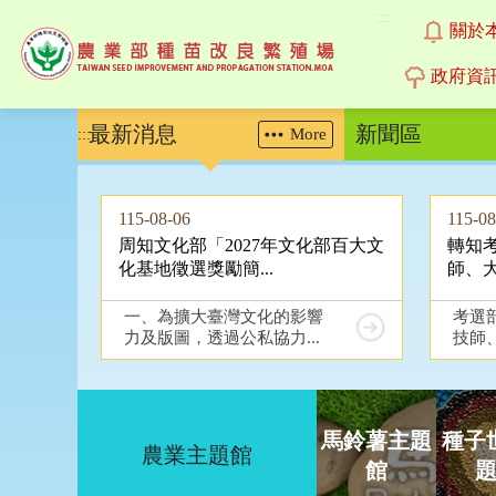
:::
關於
政府資
跳
最新消息
新聞區
More
:::
到
主
要
內
115-08-06
115-08
容
周知文化部「2027年文化部百大文
轉知考
區
化基地徵選獎勵簡...
師、大
塊
一、為擴大臺灣文化的影響
考選
力及版圖，透過公私協力...
技師、
馬鈴薯主題
種子
農業主題館
館