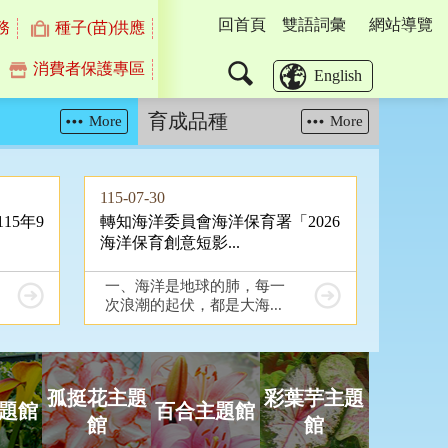
回首頁
雙語詞彙
網站導覽
務
種子(苗)供應
消費者保護專區
搜
English
尋
育成品種
More
More
115-07-30
15年9
轉知海洋委員會海洋保育署「2026
海洋保育創意短影...
一、海洋是地球的肺，每一
次浪潮的起伏，都是大海...
孤挺花主題
彩葉芋主題
題館
百合主題館
館
館