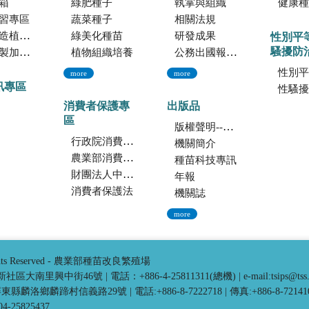
箱
綠肥種子
執掌與組織
健康種
習專區
蔬菜種子
相關法規
託檢測服務
綠美化種苗
研發成果
性別平
騷擾防
暨寄倉服務
植物組織培養
公務出國報告資訊網
性別平
more
more
訊專區
性騷擾防
消費者保護專
出版品
區
版權聲明--本網站發表之所有文章，係為學術研究成果，不得引用於產品及食品之標示、宣傳及廣告。若不當引用，應自負法律責任。
行政院消費者保護會
機關簡介
農業部消費者保護專區
種苗科技專訊
財團法人中華民國消費者文教基金會
年報
消費者保護法
機關誌
more
ghts Reserved - 農業部種苗改良繁殖場
中市新社區大南里興中街46號
|
電話：+886-4-25811311(總機)
|
e-mail:tsips@tss
3 屏東縣麟洛鄉麟蹄村信義路29號
|
電話:+886-8-7222718
|
傳真:+886-8-72141
25825437