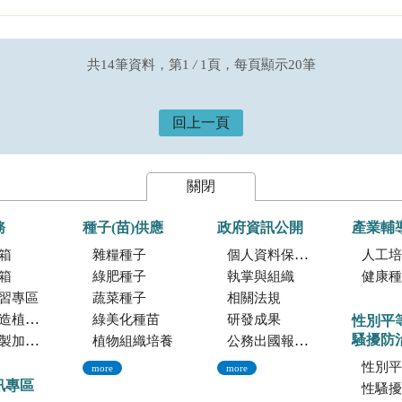
共14筆資料，第1
/
1頁，每頁顯示20筆
回上一頁
關閉
務
種子(苗)供應
政府資訊公開
產業輔
箱
雜糧種子
個人資料保護專區
人工培植
箱
綠肥種子
執掌與組織
健康種
習專區
蔬菜種子
相關法規
託檢測服務
綠美化種苗
研發成果
性別平
騷擾防
暨寄倉服務
植物組織培養
公務出國報告資訊網
性別平
more
more
訊專區
性騷擾防