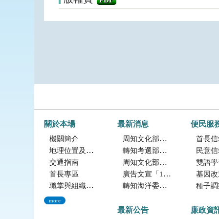
PDF
關於本場
最新消息
便民服
機關簡介
周知文化部「2027年文化部百大文化基地徵選獎勵簡章」，歡迎踴躍參加。
首長信
地理位置及農業環境
轉知考選部「115年建築師、技師、大地工程技師（第二階段考試）、 不動產經紀人、記帳士考試」報名訊息
民意信
交通指南
周知文化部文化資產局訂於115年9月19日至20日辦理「2026年全國古蹟日活動」
雙語學
首長專區
廣告文宣「116年度軍公教員工待遇提升方案」政策圖文說明
基因改造植物委
職掌與組織編制
轉知海洋委員會海洋保育署「2026海洋保育創意短影音競賽」活動資訊
種子調製加工
more
最新公告
廉政資