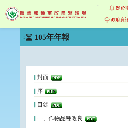
:::
關於
政府資
跳
105年年報
到
:::
主
要
內
容
區
塊
封面
PDF
序
PDF
目錄
PDF
一、作物品種改良
PDF