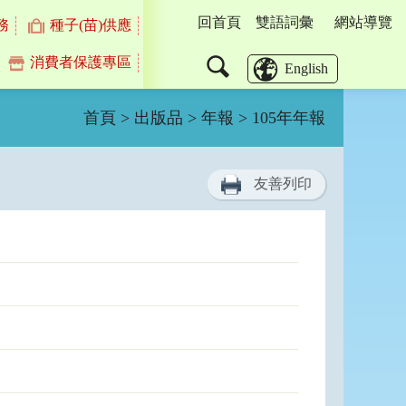
回首頁
雙語詞彙
網站導覽
務
種子(苗)供應
消費者保護專區
搜
English
尋
首頁
>
出版品
>
年報
> 105年年報
友善列印