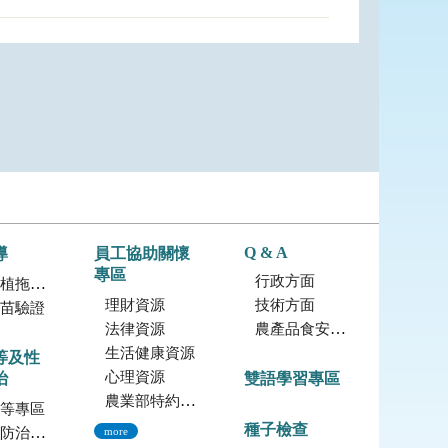
Q & A
導
員工協助關懷
專區
行政方面
拖鞋蘭
理財資源
技術方面
苗驗證
法律資源
農產品食安專區
生活健康資源
等及性
心理資源
治
雙語學習專區
農業部特約員工協助方案諮詢服務
等專區
種子檢查
治專區
more