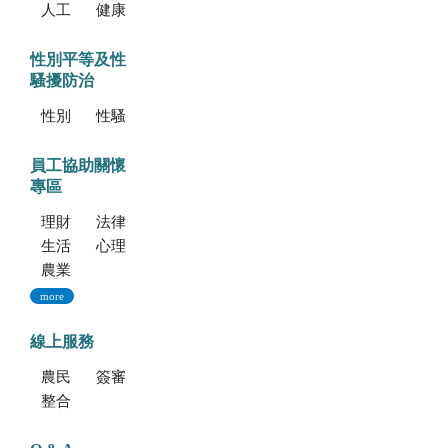
人工培植拖鞋蘭
健康種苗驗證
性別平等及性
騷擾防治
性別平等專區
性騷擾防治專區
員工協助關懷
專區
理財資源
法律資源
生活健康資源
心理資源
農業部特約員工協助方案諮詢服務
more
線上服務
農民學院
簽審通關共同作業平台
整合型植物種苗檢測服務多元平台