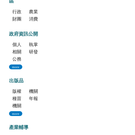
區
行政院消費者保護會
農業部消費者保護專區
財團法人中華民國消費者文教基金會
消費者保護法
政府資訊公開
個人資料保護專區
執掌與組織
相關法規
研發成果
公務出國報告資訊網
more
出版品
版權聲明--本網站發表之所有文章，係為學術研究成果，不得引用於產品及食品之標示、宣傳及廣告。若不當引用，應自負法律責任。
機關簡介
種苗科技專訊
年報
機關誌
more
產業輔導