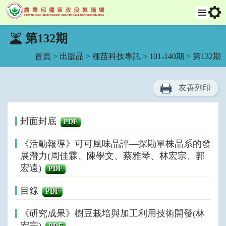
:::
跳
選
工
第132期
:::
單
具
到
列
主
首頁
>
出版品
>
種苗科技專訊
>
101-140期
> 第132期
要
內
容
友善列印
區
塊
封面封底
PDF
《活動報導》可可風味品評—探勘單株品系的發
展潛力(周佳霖、陳學文、蔡雅琴、林宏宗、郭
宏遠)
PDF
目錄
PDF
《研究成果》樹豆栽培與加工利用技術開發(林
宏宗)