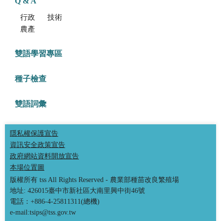
Q & A
行政方面
技術方面
農產品食安專區
雙語學習專區
種子檢查
雙語詞彙
隱私權保護宣告
資訊安全政策宣告
政府網站資料開放宣告
本場位置圖
版權所有 tss All Rights Reserved - 農業部種苗改良繁殖場
地址: 426015臺中市新社區大南里興中街46號
電話：+886-4-25811311(總機)
e-mail:tsips@tss.gov.tw