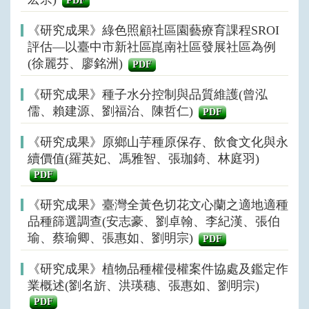
PDF
《研究成果》綠色照顧社區園藝療育課程SROI
評估—以臺中市新社區崑南社區發展社區為例
(徐麗芬、廖銘洲)
PDF
《研究成果》種子水分控制與品質維護(曾泓
儒、賴建源、劉福治、陳哲仁)
PDF
《研究成果》原鄉山芋種原保存、飲食文化與永
續價值(羅英妃、馮雅智、張珈錡、林庭羽)
PDF
《研究成果》臺灣全黃色切花文心蘭之適地適種
品種篩選調查(安志豪、劉卓翰、李紀漢、張伯
瑜、蔡瑜卿、張惠如、劉明宗)
PDF
《研究成果》植物品種權侵權案件協處及鑑定作
業概述(劉名旂、洪瑛穗、張惠如、劉明宗)
PDF