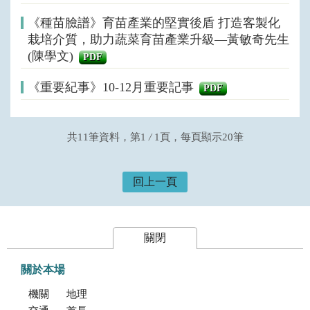
《種苗臉譜》育苗產業的堅實後盾 打造客製化
栽培介質，助力蔬菜育苗產業升級—黃敏奇先生
(陳學文)
PDF
《重要紀事》10-12月重要記事
PDF
共11筆資料，第1
/
1頁，每頁顯示20筆
回上一頁
關閉
關於本場
機關簡介
地理位置及農業環境