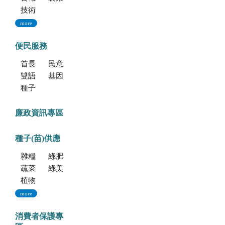
技術移轉公告
more
便民服務
首長信箱
民意信箱
雙語學習專區
基因改造植物委託檢測服務
種子調製加工暨寄倉服務
廉政資訊專區
種子(苗)供應
雜糧種子
綠肥種子
蔬菜種子
綠美化種苗
植物組織培養
more
消費者保護專