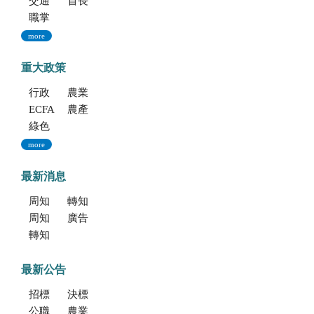
交通指南
首長專區
職掌與組織編制
more
重大政策
行政院重大政策(連結至行政院)
農業部重大政策(連結至農業部)
ECFA專區
農產業保險(連結至農糧署)
綠色環境給付計畫(連結至農糧署)
more
最新消息
周知文化部「2027年文化部百大文化基地徵選獎勵簡章」，歡迎踴躍參加。
轉知考選部「115年建築師、技師、大地工程技師（第二階段考試）、 不動產經紀人、記帳士考試」報名訊息
周知文化部文化資產局訂於115年9月19日至20日辦理「2026年全國古蹟日活動」
廣告文宣「116年度軍公教員工待遇提升方案」政策圖文說明
轉知海洋委員會海洋保育署「2026海洋保育創意短影音競賽」活動資訊
最新公告
招標公告
決標公告
公職人員利益衝突迴避法身份揭露專區
農業新聞