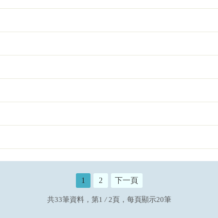
1
2
下一頁
共33筆資料，第1
/
2頁，每頁顯示20筆