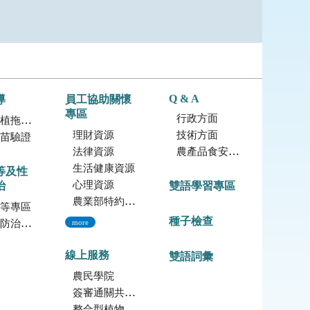
Q & A
導
員工協助關懷
專區
行政方面
拖鞋蘭
理財資源
技術方面
苗驗證
法律資源
農產品食安專區
生活健康資源
等及性
心理資源
治
雙語學習專區
農業部特約員工協助方案諮詢服務
等專區
種子檢查
治專區
more
線上服務
雙語詞彙
農民學院
簽審通關共同作業平台
整合型植物種苗檢測服務多元平台