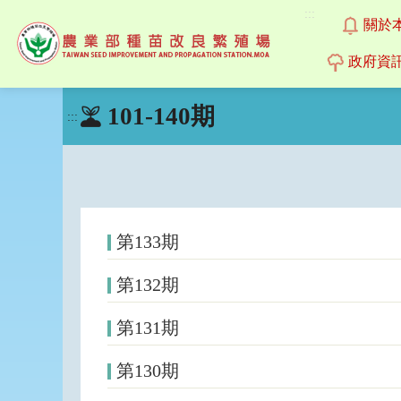
:::
關於
政府資
跳
101-140期
到
:::
主
要
內
容
區
塊
第133期
第132期
第131期
第130期