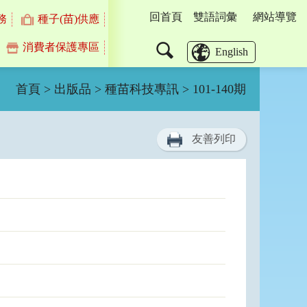
回首頁
雙語詞彙
網站導覽
務
種子(苗)供應
消費者保護專區
搜
English
尋
首頁
>
出版品
>
種苗科技專訊
> 101-140期
友善列印