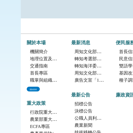
關於本場
最新消息
便民服
機關簡介
周知文化部「2027年文化部百大文化基地徵選獎勵簡章」，歡迎踴躍參加。
首長信
地理位置及農業環境
轉知考選部「115年建築師、技師、大地工程技師（第二階段考試）、 不動產經紀人、記帳士考試」報名訊息
民意信
交通指南
轉知海洋委員會海洋保育署「2026海洋保育創意短影音競賽」活動資訊
雙語學
首長專區
周知文化部文化資產局訂於115年9月19日至20日辦理「2026年全國古蹟日活動」
基因改造植物委
職掌與組織編制
廣告文宣「116年度軍公教員工待遇提升方案」政策圖文說明
種子調製加工
more
最新公告
廉政資
重大政策
招標公告
決標公告
行政院重大政策(連結至行政院)
公職人員利益衝突迴避法身份揭露專區
農業部重大政策(連結至農業部)
農業新聞
ECFA專區
技術移轉公告