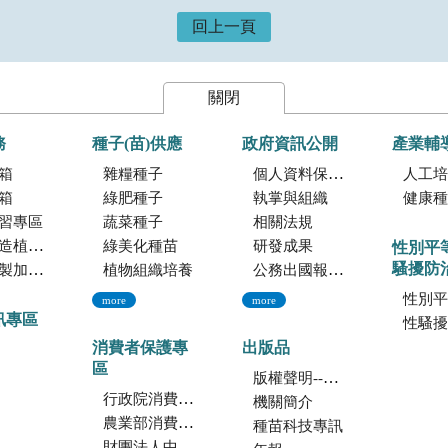
回上一頁
關閉
務
種子(苗)供應
政府資訊公開
產業輔
箱
雜糧種子
個人資料保護專區
人工培植
箱
綠肥種子
執掌與組織
健康種
習專區
蔬菜種子
相關法規
託檢測服務
綠美化種苗
研發成果
性別平
騷擾防
暨寄倉服務
植物組織培養
公務出國報告資訊網
性別平
more
more
訊專區
性騷擾防
消費者保護專
出版品
區
版權聲明--本網站發表之所有文章，係為學術研究成果，不得引用於產品及食品之標示、宣傳及廣告。若不當引用，應自負法律責任。
行政院消費者保護會
機關簡介
農業部消費者保護專區
種苗科技專訊
財團法人中華民國消費者文教基金會